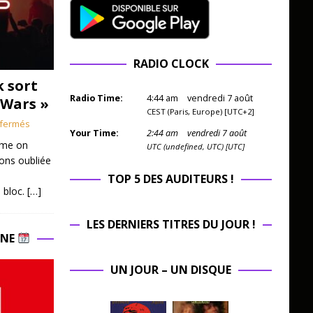
RADIO CLOCK
k sort
Radio Time:
4
:
44
am
vendredi 7 août
 Wars »
CEST (Paris, Europe) [UTC+2]
fermés
Your Time:
2
:
44
am
vendredi 7 août
mme on
UTC (undefined, UTC) [UTC]
ions oubliée
TOP 5 DES AUDITEURS !
 bloc.
[…]
LES DERNIERS TITRES DU JOUR !
INE
UN JOUR – UN DISQUE