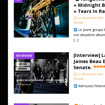
« Midnight B
« Tears In R
22 décembre 2025
fermés
Le jeune groupe b
son deuxième album, 
[…]
[Interview] L
INTERVIEW
James Beau 
Senate.
21 décembre 2025
fermés
Retrouvez l’inter