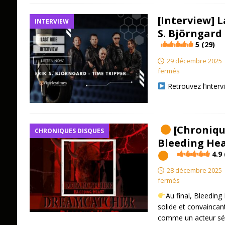
[Interview] L
INTERVIEW
S. Björngard 
5 (29)
29 décembre 2025
fermés
Retrouvez l’interv
[Chroniqu
CHRONIQUES DISQUES
Bleeding Hear
4.9 
28 décembre 2025
fermés
Au final, Bleedin
solide et convainca
comme un acteur sér