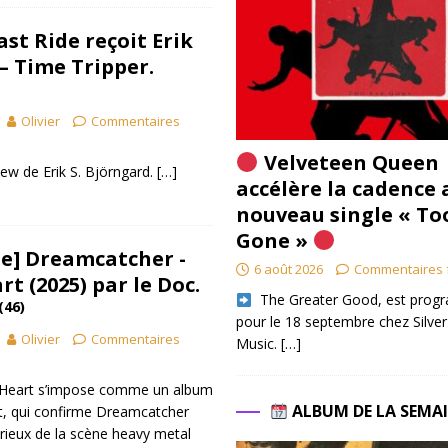
ast Ride reçoit Erik
– Time Tripper.
Olivier
Commentaires
Velveteen Queen
iew de Erik S. Björngard.
[…]
accélère la cadence 
nouveau single « To
Gone »
e] Dreamcatcher -
6 août 2026
Commentaires 
t (2025) par le Doc.
​ The Greater Good, est pro
(46)
pour le 18 septembre chez Silver
Olivier
Commentaires
Music.
[…]
g Heart s’impose comme un album
ALBUM DE LA SEMA
nt, qui confirme Dreamcatcher
ieux de la scène heavy metal