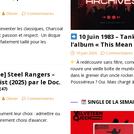
Olivier
Commentaires
nventer les classiques, Charcoal
c passion et respect. Un disque
10 Juin 1983 – Tan
rfaitement taillé pour les
l’album « This Mean
10 juin 2026
Commentaires 
À redécouvrir sans filtre, co
rouvre une vieille boîte de munit
e] Steel Rangers –
dans le grenier d’un oncle rocker.
st (2025) par le Doc.
Poussiéreux ? Oui. Mais chargé à
(47)
Olivier
Commentaires
SINGLE DE LA SEMA
ument leur choix : admettre ou
irement choisi d’avancer.