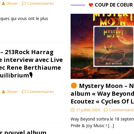
Olivier
Commentaires
COUP DE COEU
sques qui vous ont le plus
] – 213Rock Harrag
e interview avec Live
vec Rene Berthiaume
uilibrium🎙
Mystery Moon – N
Olivier
Commentaires
album « Way Beyond
Ecoutez « Cycles Of 
17 juillet 2026
Commentaire
Way Beyond sortira le 18 septem
Pride & Joy Music !
[…]
r nouvel album