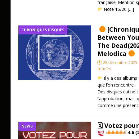
française. Mention sp
​ Note 15/20
[…]
[Chroniqu
CHRONIQUES DISQUES
Between You,
The Dead(202
Melodica
28 décembre 2025
fermés
Il y a des albums q
que l’on rencontre.
Des disques qui ne ch
l’approbation, mais q
comme une présence s
🗓 Votez pour
NEWS
4.6 (