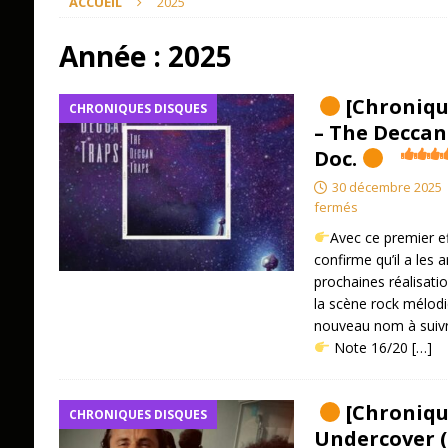
ACCUEIL
2025
Année :
2025
[Chroniqu
CHRONIQUES DISQUES
– The Deccan 
Doc.
30 décembre 2025
fermés
Avec ce premier e
confirme qu’il a les 
prochaines réalisati
la scène rock mélodi
nouveau nom à suivr
​ Note 16/20
[…]
[Chronique
CHRONIQUES DISQUES
Undercover (