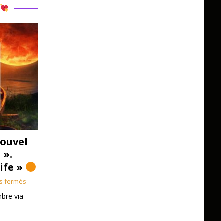
R
ouvel
 ».
Life »
s fermés
bre via