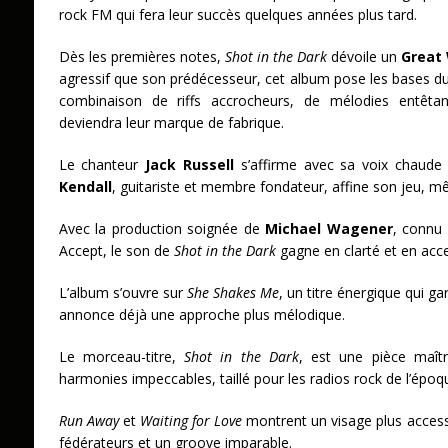
rock FM qui fera leur succès quelques années plus tard.
Dès les premières notes,
Shot in the Dark
dévoile un
Great
agressif que son prédécesseur, cet album pose les bases du s
combinaison de riffs accrocheurs, de mélodies entêta
deviendra leur marque de fabrique.
Le chanteur
Jack Russell
s’affirme avec sa voix chaude 
Kendall
, guitariste et membre fondateur, affine son jeu, mê
Avec la production soignée de
Michael Wagener
, connu 
Accept, le son de
Shot in the Dark
gagne en clarté et en acce
L’album s’ouvre sur
She Shakes Me
, un titre énergique qui g
annonce déjà une approche plus mélodique.
Le morceau-titre,
Shot in the Dark
, est une pièce maît
harmonies impeccables, taillé pour les radios rock de l’épo
Run Away
et
Waiting for Love
montrent un visage plus access
fédérateurs et un groove imparable.