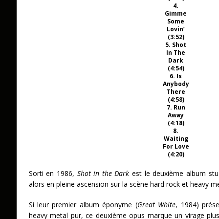
4.
Gimme
Some
Lovin’
(3:52)
5. Shot
In The
Dark
(4:54)
6. Is
Anybody
There
(4:58)
7. Run
Away
(4:18)
8.
Waiting
For Love
(4:20)
Sorti en 1986,
Shot in the Dark
est le deuxième album st
alors en pleine ascension sur la scène hard rock et heavy m
Si leur premier album éponyme (
Great White
, 1984) prés
heavy metal pur, ce deuxième opus marque un virage plus 