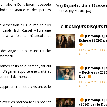
0 sur l’album Dark Room, possède
Way Beyond sortira le 18 septem
odie poignante et des paroles
Pride & Joy Music !
[…]
e dimension plus lourde et plus
CHRONIQUES DISQUES E
iginale. Jack Russell y livre une
ant à la fois la mélancolie et
[Chronique] 
Eclipse (2026) pa
6 août 2026
C
 des Angels), ajoute une touche
fermés
 morceau.
rdantes et un solo flamboyant qui
[Chronique] 
el Wagener apporte une clarté et
– Reckless (2026
Doc.
motionnel du morceau.
3 août 2026
C
fermés
pproprier un titre existant et le
[Chronique] Ic
t avec les morceaux plus rock et
(2026) par le Do