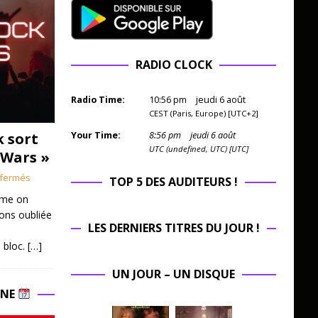
RADIO CLOCK
Radio Time:
10
:
56
pm
jeudi 6 août
CEST (Paris, Europe) [UTC+2]
k sort
Your Time:
8
:
56
pm
jeudi 6 août
UTC (undefined, UTC) [UTC]
 Wars »
fermés
TOP 5 DES AUDITEURS !
mme on
ions oubliée
LES DERNIERS TITRES DU JOUR !
 bloc.
[…]
UN JOUR – UN DISQUE
INE