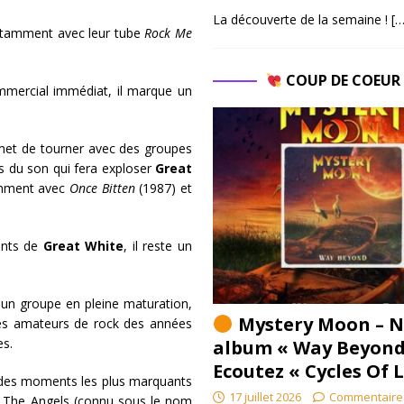
La découverte de la semaine !
[…
otamment avec leur tube
Rock Me
COUP DE COEU
mercial immédiat, il marque un
rmet de tourner avec des groupes
s du son qui fera exploser
Great
tamment avec
Once Bitten
(1987) et
ants de
Great White
, il reste un
 un groupe en pleine maturation,
Mystery Moon – N
 les amateurs de rock des années
es.
album « Way Beyond
Ecoutez « Cycles Of 
un des moments les plus marquants
17 juillet 2026
Commentaire
ien The Angels (connu sous le nom