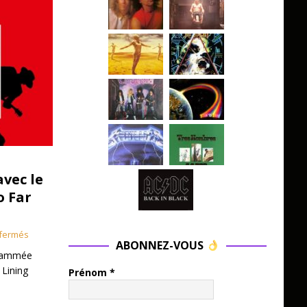
avec le
o Far
fermés
ABONNEZ-VOUS
grammée
 Lining
Prénom
*