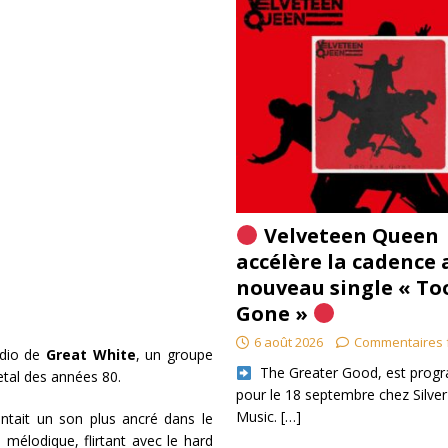
Velveteen Queen
accélère la cadence 
nouveau single « To
Gone »
6 août 2026
Commentaires 
udio de
Great White
, un groupe
​ The Greater Good, est pro
etal des années 80.
pour le 18 septembre chez Silver
Music.
[…]
entait un son plus ancré dans le
mélodique, flirtant avec le hard