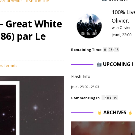
Great White – « Shot In The
100% Liv
Olivier.
– Great White
with Olivier
986) par Le
jeudi, 22:00
-
Remaining Time
:
0
:
03
:
14
UPCOMING !
es fermés
Flash Info
jeudi, 23:00
-
23:03
Commencing in
:
0
:
03
:
14
ARCHIVES