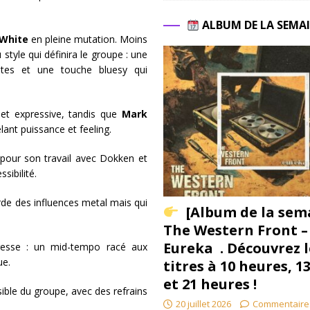
ALBUM DE LA SEMA
 White
en pleine mutation. Moins
tyle qui définira le groupe : une
ntes et une touche bluesy qui
et expressive, tandis que
Mark
lant puissance et feeling.
pour son travail avec Dokken et
ssibilité.
arde des influences metal mais qui
[Album de la sem
The Western Front –
Eureka . Découvrez l
resse : un mid-tempo racé aux
que.
titres à 10 heures, 1
et 21 heures !
ible du groupe, avec des refrains
20 juillet 2026
Commentaire