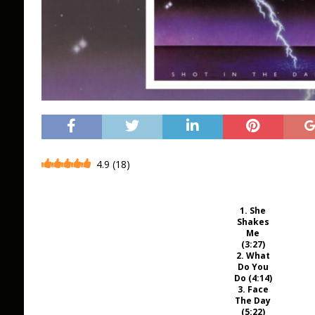
4.9
(
18
)
1. She
Shakes
Me
(3:27)
2. What
Do You
Do (4:14)
3. Face
The Day
(5:22)