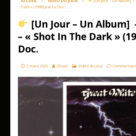
ACCUEIL
VIDÉO DU JOUR
[Un Jour – Un Album] – 
Dark » (1986) par Le Doc.
[Un Jour – Un Album] 
– « Shot In The Dark » (1
Doc.
5 mars 2025
Olivier
Vidéo du jour
Commentair