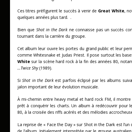
Ces titres préfigurent le succès à venir de
Great White
, n
quelques années plus tard. .
Bien que
Shot in the Dark
ne connaisse pas un succès com
tournant dans la carrière du groupe.
Cet album leur ouvre les portes du grand public et leur pe
comme Whitesnake et Judas Priest. Il pose surtout les base
White
sur la scène hard rock à la fin des années 80, no
…Twice Shy
(1989).
Si
Shot in the Dark
est parfois éclipsé par les albums suiv
jalon important de leur évolution musicale.
À mi-chemin entre heavy metal et hard rock FM, il montre
prêt à conquérir les charts. Un album à redécouvrir pour
80, à la croisée des riffs acérés et des mélodies accrocheus
La reprise de « Face the Day » sur Shot in the Dark est l’
de l’album. Initialement interprétée par le groupe austral