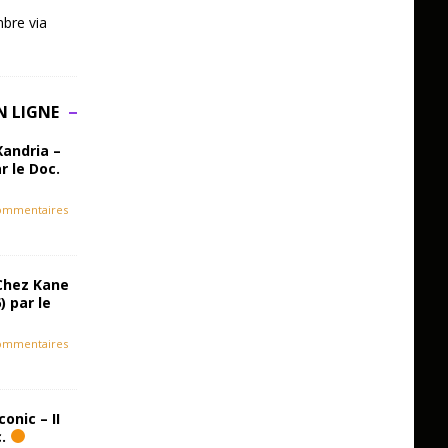
bre via
N LIGNE
Xandria –
r le Doc.
ommentaires
Chez Kane
) par le
ommentaires
onic – II
c.