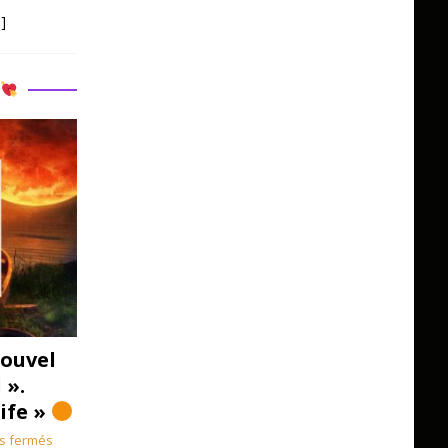
]
R
ouvel
 ».
Life »
s fermés