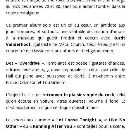
au rock des années 70 et 80, sans pour autant tomber dans la
copie nostalgique.
Ce premier album solo est un cri du cœur, un antidote aux
jours sombres, et surtout… une véritable déclaration d’amour
à la musique qui guérit. Produit et coécrit avec
Kurdt
Vanderhoof
, guitariste de Metal Church,
Sonic Healing
est un
concentré de classic rock aux allures de feel-good album.
Dès
« Overdrive »
, l’ambiance est posée : guitares chaudes,
refrains fédérateurs, groove imparable et cette voix celle de
Hall qui plane avec puissance et clarté, à mi-chemin entre
Bruce Dickinson et Lou Gramm.
L’objectif est clair :
retrouver le plaisir simple du rock
, celui
qu’on écoute en voiture, vitres ouvertes, volume à fond. Et
c’est exactement ce que ce disque réussit à faire.
Les morceaux comme
« Let Loose Tonight »
,
« Like No
Other »
ou
« Running After You »
sont taillés pour la scène,