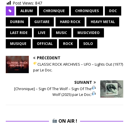
Post Views:
847
ALBUM
CHRONIQUE
CHRONIQUES
DOC
DURBIN
GUITARE
HARD ROCK
HEAVY METAL
LAST RIDE
LIVE
MUSIC
MUSICVIDEO
MUSIQUE
OFFICIAL
ROCK
SOLO
PRÉCÉDENT
CLASSIC ROCK ARCHIVES – UFO – Lights Out (1977)
par Le Doc.
SUIVANT
[Chronique] – Sign Of The Wolf – Sign Of The
Wolf (2025) par Le Doc.
ON AIR !