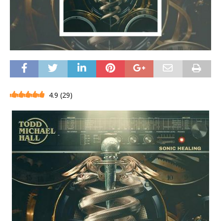
4.9
(
29
)