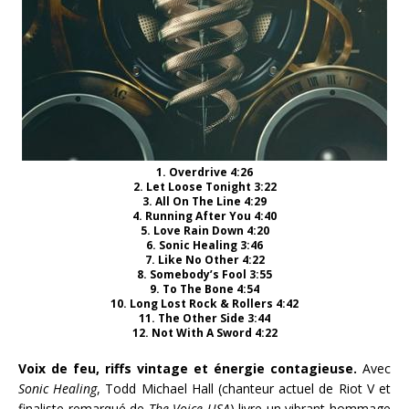
1. Overdrive 4:26
2. Let Loose Tonight 3:22
3. All On The Line 4:29
4. Running After You 4:40
5. Love Rain Down 4:20
6. Sonic Healing 3:46
7. Like No Other 4:22
8. Somebody’s Fool 3:55
9. To The Bone 4:54
10. Long Lost Rock & Rollers 4:42
11. The Other Side 3:44
12. Not With A Sword 4:22
Voix de feu, riffs vintage et énergie contagieuse.
Avec
Sonic Healing
, Todd Michael Hall (chanteur actuel de Riot V et
finaliste remarqué de
The Voice USA
) livre un vibrant hommage