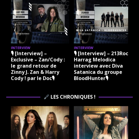
INTERVIEW
INTERVIEW
I
🎙 [Interview] –
🎙 [Interview] – 213Rock
Exclusive – Zan/Cody :
Harrag Melodica
le grand retour de
interview avec Diva
Zinny J. Zan & Harry
Satanica du groupe
Cody ! par le Doc🎙
BloodHunter🎙
LES CHRONIQUES !