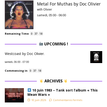
Metal For Muthas by Doc Olivier
with Olivier
samedi, 05:00
-
06:00
Remaining Time
:
0
:
37
:
17
UPCOMING !
Westcoast by Doc Olivier.
samedi, 06:00
-
07:00
Commencing in
:
0
:
37
:
17
ARCHIVES
10 Juin 1983 – Tank sort l’album « This
Mean Wars »
10 juin 2026
Commentaires fermés