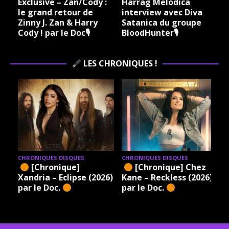
Exclusive – Zan/Cody :
Harrag Melodica
le grand retour de
interview avec Diva
Zinny J. Zan & Harry
Satanica du groupe
Cody ! par le Doc🎙
BloodHunter🎙
LES CHRONIQUES !
CHRONIQUES DISQUES
CHRONIQUES DISQUES
[Chronique]
[Chronique] Chez
Xandria – Eclipse (2026)
Kane – Reckless (2026)
par le Doc.
par le Doc.