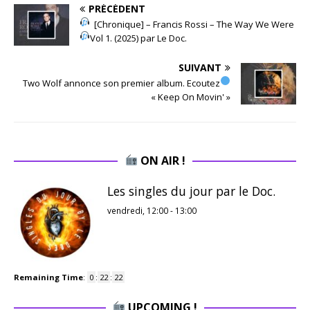
PRÉCÉDENT
[Chronique] – Francis Rossi – The Way We Were
Vol 1. (2025) par Le Doc.
SUIVANT
​ Two Wolf annonce son premier album. Ecoutez
« Keep On Movin' »
ON AIR !
Les singles du jour par le Doc.
vendredi, 12:00
-
13:00
Remaining Time
:
0
:
22
:
21
UPCOMING !