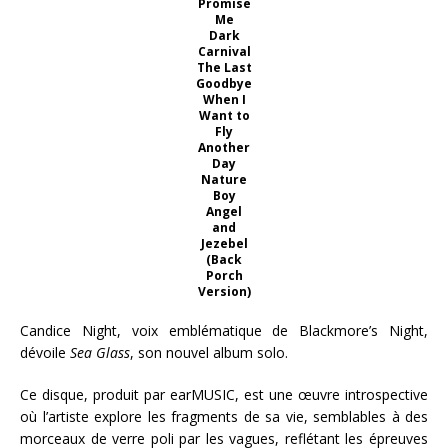
Promise
Me
Dark
Carnival
The Last
Goodbye
When I
Want to
Fly
Another
Day
Nature
Boy
Angel
and
Jezebel
(Back
Porch
Version)
Candice Night, voix emblématique de Blackmore’s Night,
dévoile
Sea Glass
, son nouvel album solo.
Ce disque, produit par earMUSIC, est une œuvre introspective
où l’artiste explore les fragments de sa vie, semblables à des
morceaux de verre poli par les vagues, reflétant les épreuves