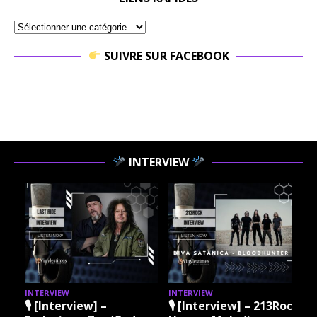
SUIVRE SUR FACEBOOK
INTERVIEW
INTERVIEW
INTERVIEW
I
🎙 [Interview] –
🎙 [Interview] – 213Rock