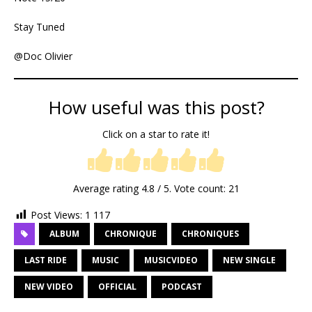
Stay Tuned
@Doc Olivier
How useful was this post?
Click on a star to rate it!
Average rating
4.8
/ 5. Vote count:
21
Post Views:
1 117
ALBUM
CHRONIQUE
CHRONIQUES
LAST RIDE
MUSIC
MUSICVIDEO
NEW SINGLE
NEW VIDEO
OFFICIAL
PODCAST