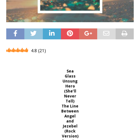
4.8
(
21
)
Sea
Glass
Unsung
Hero
(She’ll
Never
Tell)
The Line
Between
Angel
and
Jezebel
(Rock
Version)