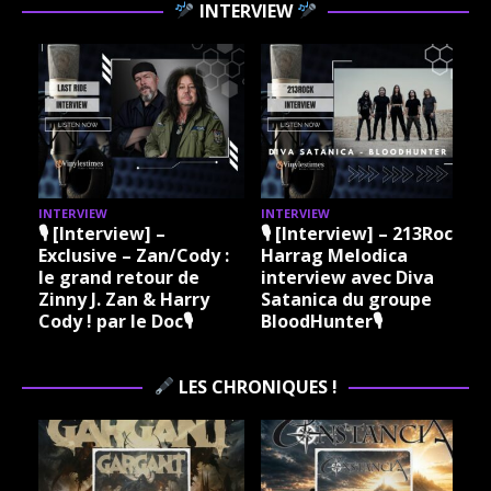
INTERVIEW
INTERVIEW
INTERVIEW
I
🎙 [Interview] –
🎙 [Interview] – 213Rock
Exclusive – Zan/Cody :
Harrag Melodica
le grand retour de
interview avec Diva
Zinny J. Zan & Harry
Satanica du groupe
Cody ! par le Doc🎙
BloodHunter🎙
LES CHRONIQUES !