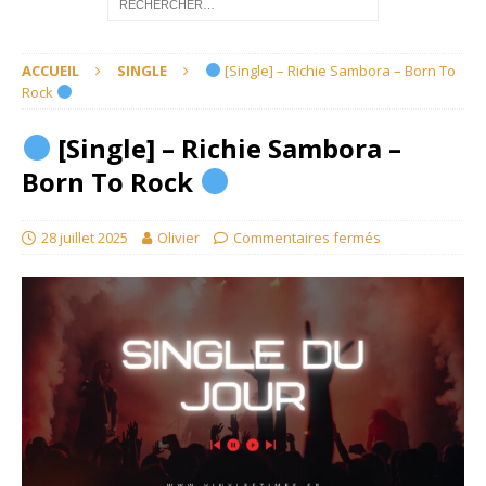
ACCUEIL
SINGLE
[Single] – Richie Sambora – Born To
Rock
[Single] – Richie Sambora –
Born To Rock
28 juillet 2025
Olivier
Commentaires fermés