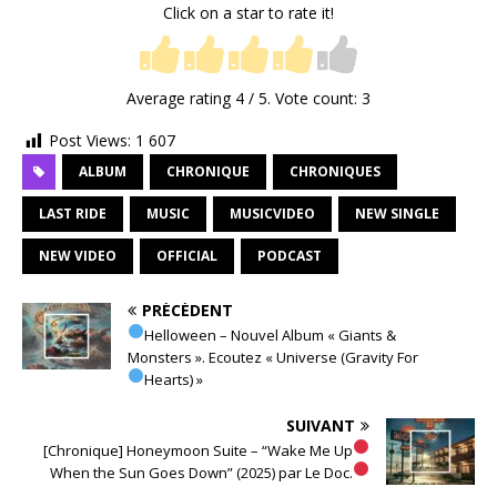
Click on a star to rate it!
Average rating
4
/ 5. Vote count:
3
Post Views:
1 607
ALBUM
CHRONIQUE
CHRONIQUES
LAST RIDE
MUSIC
MUSICVIDEO
NEW SINGLE
NEW VIDEO
OFFICIAL
PODCAST
PRÉCÉDENT
Helloween – Nouvel Album « Giants &
Monsters ». Ecoutez « Universe (Gravity For
Hearts) »
SUIVANT
[Chronique] Honeymoon Suite – “Wake Me Up
When the Sun Goes Down” (2025) par Le Doc.