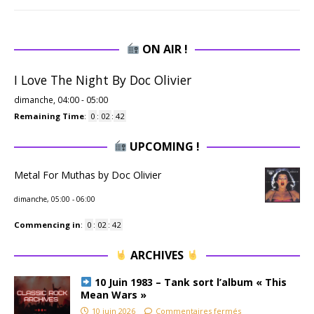
ON AIR !
I Love The Night By Doc Olivier
dimanche, 04:00
-
05:00
Remaining Time
:
0
:
02
:
42
UPCOMING !
Metal For Muthas by Doc Olivier
dimanche, 05:00
-
06:00
Commencing in
:
0
:
02
:
42
ARCHIVES
10 Juin 1983 – Tank sort l’album « This
Mean Wars »
10 juin 2026
Commentaires fermés