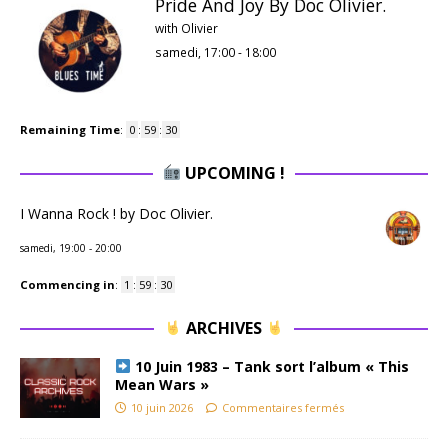
Pride And Joy By Doc Olivier.
with Olivier
samedi, 17:00
-
18:00
Remaining Time
:
0
:
59
:
29
UPCOMING !
I Wanna Rock ! by Doc Olivier.
samedi, 19:00
-
20:00
Commencing in
:
1
:
59
:
29
ARCHIVES
10 Juin 1983 – Tank sort l’album « This
Mean Wars »
10 juin 2026
Commentaires fermés