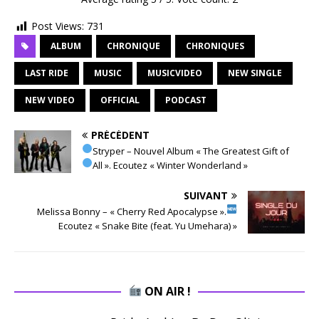
Post Views:
731
ALBUM
CHRONIQUE
CHRONIQUES
LAST RIDE
MUSIC
MUSICVIDEO
NEW SINGLE
NEW VIDEO
OFFICIAL
PODCAST
PRÉCÉDENT
Stryper – Nouvel Album « The Greatest Gift of
All ». Ecoutez « Winter Wonderland »
SUIVANT
Melissa Bonny – « Cherry Red Apocalypse ».
Ecoutez « Snake Bite (feat. Yu Umehara) »
ON AIR !