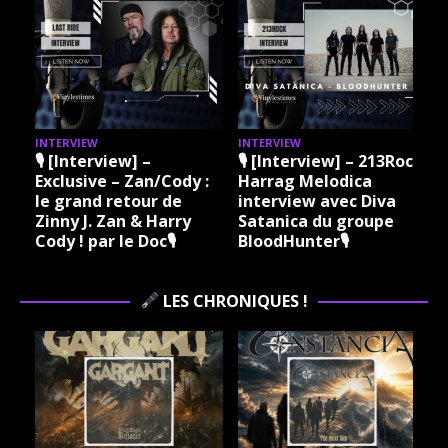
INTERVIEW
INTERVIEW
I
🎙 [Interview] –
🎙 [Interview] – 213Rock
Exclusive – Zan/Cody :
Harrag Melodica
le grand retour de
interview avec Diva
Zinny J. Zan & Harry
Satanica du groupe
Cody ! par le Doc🎙
BloodHunter🎙
LES CHRONIQUES !