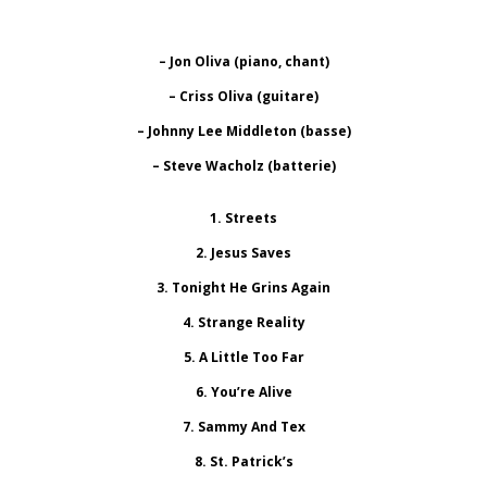
– Jon Oliva (piano, chant)
– Criss Oliva (guitare)
– Johnny Lee Middleton (basse)
– Steve Wacholz (batterie)
1. Streets
2. Jesus Saves
3. Tonight He Grins Again
4. Strange Reality
5. A Little Too Far
6. You’re Alive
7. Sammy And Tex
8. St. Patrick’s