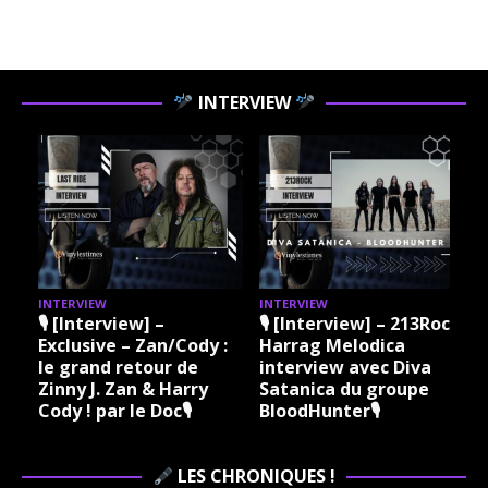
INTERVIEW
INTERVIEW
INTERVIEW
I
🎙 [Interview] –
🎙 [Interview] – 213Rock
Exclusive – Zan/Cody :
Harrag Melodica
le grand retour de
interview avec Diva
Zinny J. Zan & Harry
Satanica du groupe
Cody ! par le Doc🎙
BloodHunter🎙
LES CHRONIQUES !