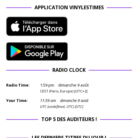
APPLICATION VINYLESTIMES
RADIO CLOCK
Radio Time:
1
:
59
pm
dimanche 9 août
CEST (Paris, Europe) [UTC+2]
Your Time:
11
:
59
am
dimanche 9 août
UTC (undefined, UTC) [UTC]
TOP 5 DES AUDITEURS !
LES DERNIERS TITRES DU JOUR !