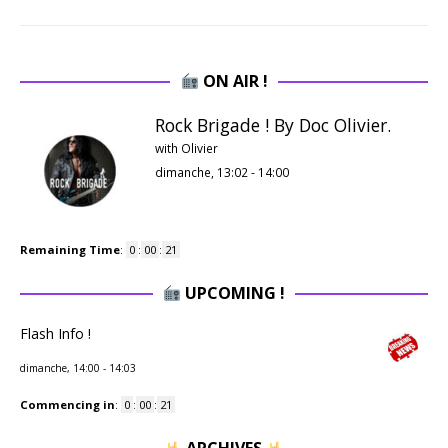
ON AIR !
Rock Brigade ! By Doc Olivier.
with Olivier
dimanche, 13:02
-
14:00
Remaining Time
:
0
:
00
:
20
UPCOMING !
Flash Info !
dimanche, 14:00
-
14:03
Commencing in
:
0
:
00
:
20
ARCHIVES