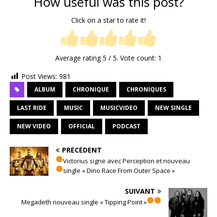
How useful was this post?
Click on a star to rate it!
Average rating
5
/ 5. Vote count:
1
Post Views:
981
ALBUM
CHRONIQUE
CHRONIQUES
LAST RIDE
MUSIC
MUSICVIDEO
NEW SINGLE
NEW VIDEO
OFFICIAL
PODCAST
PRÉCÉDENT
Victorius signe avec Perception et nouveau
single « Dino Race From Outer Space »
SUIVANT
Megadeth nouveau single « Tipping Point »