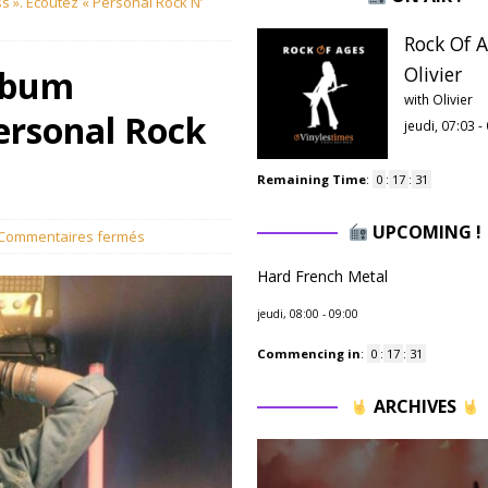
 ». Ecoutez « Personal Rock N’
Rock Of A
Olivier
lbum
with Olivier
Personal Rock
jeudi, 07:03
-
Remaining Time
:
0
:
17
:
30
UPCOMING !
Commentaires fermés
Hard French Metal
jeudi, 08:00
-
09:00
Commencing in
:
0
:
17
:
30
ARCHIVES