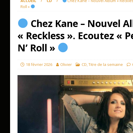
ACCUEIL
CD
Chez Kane – Nouvel Album « Reckless
Roll »
Chez Kane – Nouvel A
« Reckless ». Ecoutez « 
N’ Roll »
18 février 2026
Olivier
CD
,
Titre de la semaine