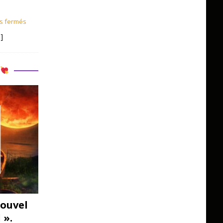
s fermés
]
R
ouvel
 ».