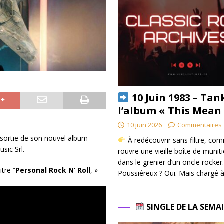
10 Juin 1983 – Tan
l’album « This Mean
10 juin 2026
Commentaires 
 sortie de son nouvel album
À redécouvrir sans filtre, co
sic Srl.
rouvre une vieille boîte de munit
dans le grenier d’un oncle rocker.
tre “
Personal Rock N’ Roll
, »
Poussiéreux ? Oui. Mais chargé à
SINGLE DE LA SEMA