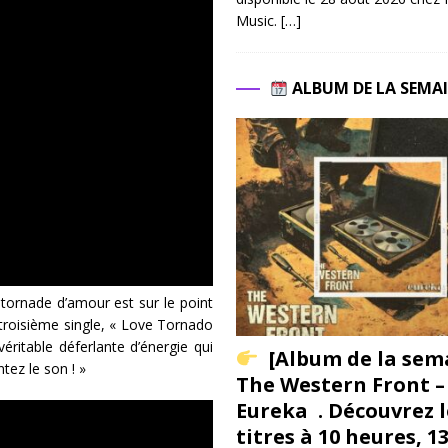
Music.
[…]
ALBUM DE LA SEMA
tornade d’amour est sur le point
 troisième single, « Love Tornado
éritable déferlante d’énergie qui
[Album de la sem
ez le son ! »
The Western Front –
Eureka . Découvrez l
titres à 10 heures, 1