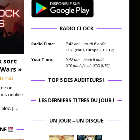
RADIO CLOCK
Radio Time:
7
:
42
am
jeudi 6 août
CEST (Paris, Europe) [UTC+2]
k sort
Your Time:
5
:
42
am
jeudi 6 août
UTC (undefined, UTC) [UTC]
 Wars »
fermés
TOP 5 DES AUDITEURS !
mme on
ions oubliée
LES DERNIERS TITRES DU JOUR !
 bloc.
[…]
UN JOUR – UN DISQUE
INE