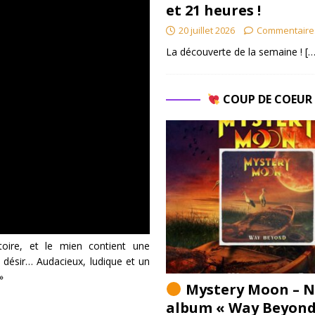
et 21 heures !
20 juillet 2026
Commentaire
La découverte de la semaine !
[…
COUP DE COEU
ire, et le mien contient une
u désir… Audacieux, ludique et un
»
Mystery Moon – N
album « Way Beyond