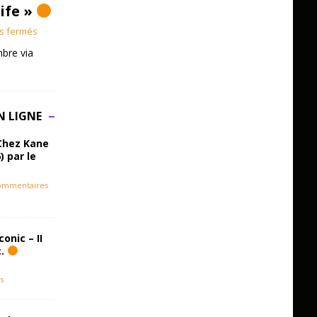
Life »
s fermés
bre via
N LIGNE
Chez Kane
) par le
ommentaires
onic – II
c.
s