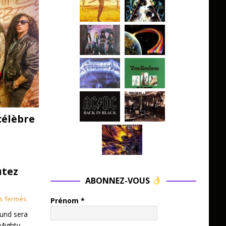
célèbre
utez
ABONNEZ-VOUS
s fermés
Prénom
*
und sera
Mighty