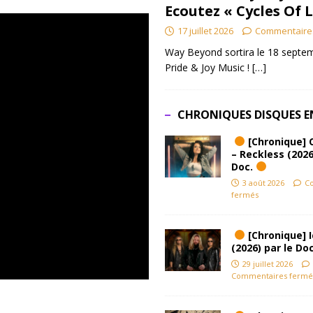
Ecoutez « Cycles Of 
17 juillet 2026
Commentaire
Way Beyond sortira le 18 septem
Pride & Joy Music !
[…]
CHRONIQUES DISQUES E
[Chronique] 
– Reckless (2026
Doc.
3 août 2026
C
fermés
[Chronique] Ic
(2026) par le Do
29 juillet 2026
Commentaires fermé