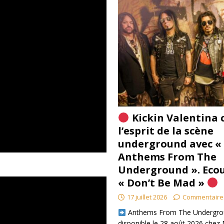
Kickin Valentina 
l’esprit de la scène
underground avec «
Anthems From The
Underground ». Eco
« Don’t Be Mad »
17 juillet 2026
Commentaire
​ Anthems From The Undergro
disponible le 28 août 2026 chez 