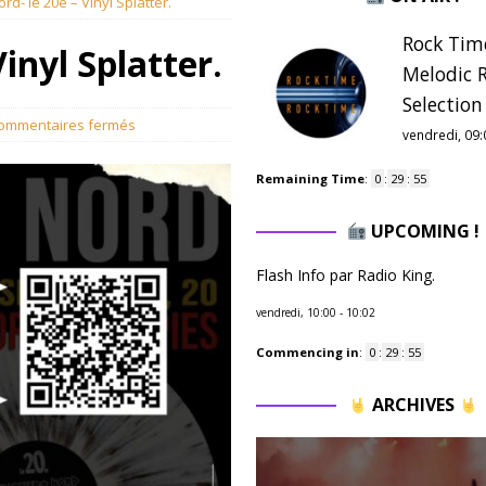
rd- le 20e – Vinyl Splatter.
Rock Tim
inyl Splatter.
Melodic 
Selection 
ommentaires fermés
vendredi, 09:
Remaining Time
:
0
:
29
:
54
UPCOMING !
Flash Info par Radio King.
vendredi, 10:00
-
10:02
Commencing in
:
0
:
29
:
54
ARCHIVES