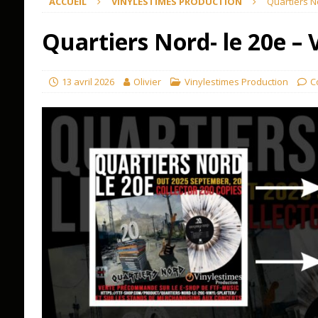
ACCUEIL
VINYLESTIMES PRODUCTION
Quartiers No
Quartiers Nord- le 20e – V
13 avril 2026
Olivier
Vinylestimes Production
C