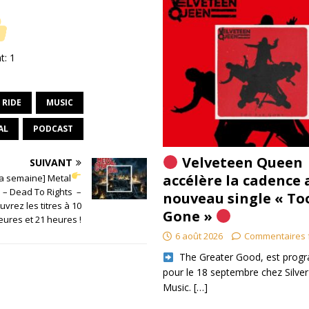
nt:
1
 RIDE
MUSIC
AL
PODCAST
Velveteen Queen
SUIVANT
accélère la cadence 
a semaine] Metal
 – Dead To Rights –
nouveau single « To
vrez les titres à 10
Gone »
eures et 21 heures !
6 août 2026
Commentaires 
​ The Greater Good, est pro
pour le 18 septembre chez Silver
Music.
[…]