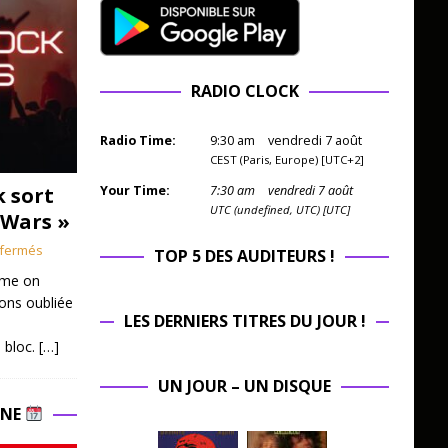
RADIO CLOCK
Radio Time:
9
:
30
am
vendredi 7 août
CEST (Paris, Europe) [UTC+2]
k sort
Your Time:
7
:
30
am
vendredi 7 août
UTC (undefined, UTC) [UTC]
 Wars »
fermés
TOP 5 DES AUDITEURS !
mme on
ions oubliée
LES DERNIERS TITRES DU JOUR !
 bloc.
[…]
UN JOUR – UN DISQUE
INE