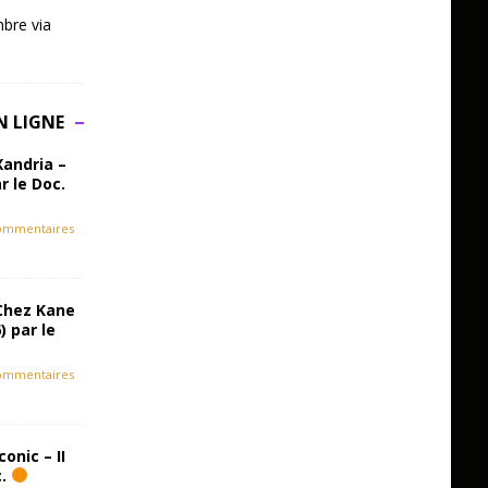
bre via
N LIGNE
Xandria –
r le Doc.
ommentaires
Chez Kane
) par le
ommentaires
onic – II
c.