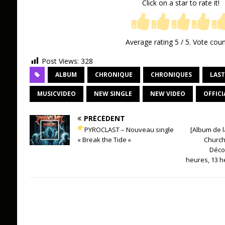
Click on a star to rate it!
Average rating
5
/ 5. Vote cou
Post Views:
328
ALBUM
CHRONIQUE
CHRONIQUES
LAST
MUSICVIDEO
NEW SINGLE
NEW VIDEO
OFFICI
PRÉCÉDENT
PYROCLAST – Nouveau single
[Album de l
« Break the Tide »
Church
Décou
heures, 13 h