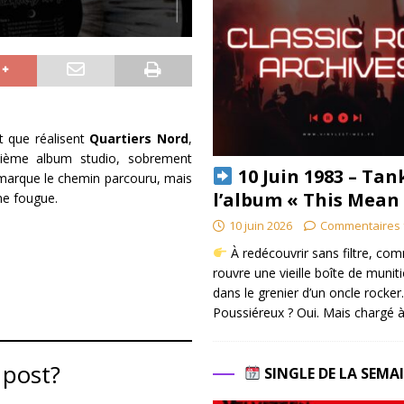
it que réalisent
Quartiers Nord
,
ngtième album studio, sobrement
10 Juin 1983 – Tan
il marque le chemin parcouru, mais
l’album « This Mean
ême fougue.
10 juin 2026
Commentaires 
À redécouvrir sans filtre, co
rouvre une vieille boîte de munit
dans le grenier d’un oncle rocker.
Poussiéreux ? Oui. Mais chargé à
 post?
SINGLE DE LA SEMA