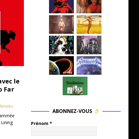
avec le
o Far
fermés
ABONNEZ-VOUS
grammée
 Lining
Prénom
*