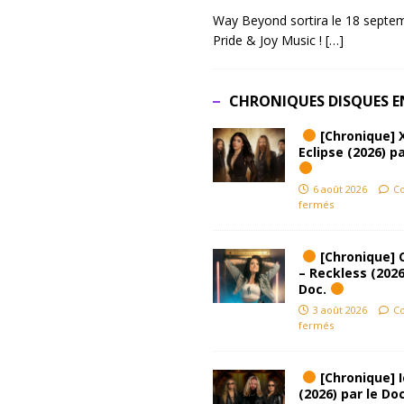
Way Beyond sortira le 18 septem
Pride & Joy Music !
[…]
CHRONIQUES DISQUES E
[Chronique] 
Eclipse (2026) pa
6 août 2026
C
fermés
[Chronique] 
– Reckless (2026
Doc.
3 août 2026
C
fermés
[Chronique] Ic
(2026) par le Do