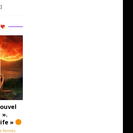
]
R
ouvel
 ».
Life »
s fermés