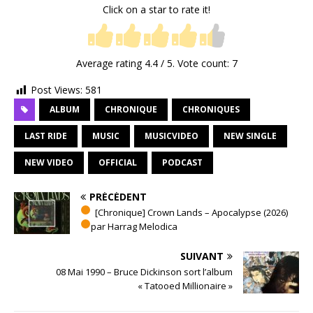
Click on a star to rate it!
Average rating
4.4
/ 5. Vote count:
7
Post Views:
581
ALBUM
CHRONIQUE
CHRONIQUES
LAST RIDE
MUSIC
MUSICVIDEO
NEW SINGLE
NEW VIDEO
OFFICIAL
PODCAST
PRÉCÉDENT
[Chronique] Crown Lands – Apocalypse (2026)
par Harrag Melodica
SUIVANT
08 Mai 1990 – Bruce Dickinson sort l’album
« Tatooed Millionaire »