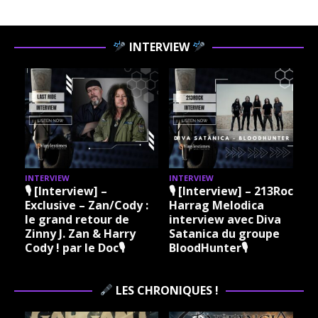
INTERVIEW
INTERVIEW
INTERVIEW
I
ock
🎙 [Interview] – 213Rock
🎙 [Interview] – 213Rock
Harrag Melodica &
Harrag Melodica Live
Madama Rock – Sylvie
interview avec Hannes
Grare 20 07 2026
Braun du groupe Kissin
Vinylestimes Classic
Dynamite 🎙
J
Rock Radio 🎙
LES CHRONIQUES !