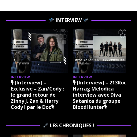
INTERVIEW
INTERVIEW
INTERVIEW
I
🎙 [Interview] –
🎙 [Interview] – 213Rock
Exclusive – Zan/Cody :
Harrag Melodica
le grand retour de
interview avec Diva
Zinny J. Zan & Harry
Satanica du groupe
Cody ! par le Doc🎙
BloodHunter🎙
LES CHRONIQUES !