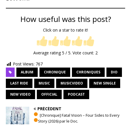
How useful was this post?
Click on a star to rate it!
Average rating
5
/ 5. Vote count:
2
Post Views:
767
ALBUM
CHRONIQUE
CHRONIQUES
DIO
LAST RIDE
MUSIC
MUSICVIDEO
NEW SINGLE
NEW VIDEO
OFFICIAL
PODCAST
PRÉCÉDENT
[Chronique] Fatal Vision – Four Sides to Every
Story (2026) par le Doc.