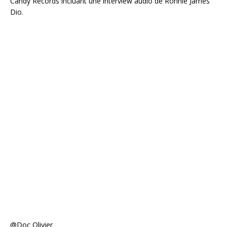
Candy Records incluant une interview audio de Ronnie James
Dio.
@Doc Olivier