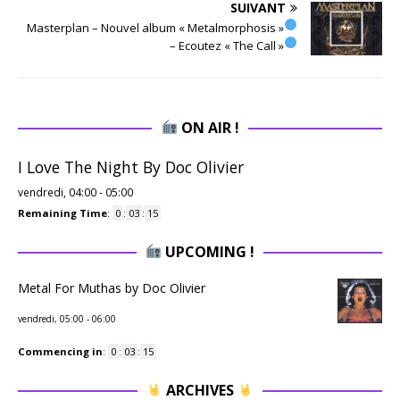
SUIVANT
Masterplan – Nouvel album « Metalmorphosis »
– Ecoutez « The Call »
ON AIR !
I Love The Night By Doc Olivier
vendredi, 04:00
-
05:00
Remaining Time
:
0
:
03
:
14
UPCOMING !
Metal For Muthas by Doc Olivier
vendredi, 05:00
-
06:00
Commencing in
:
0
:
03
:
14
ARCHIVES