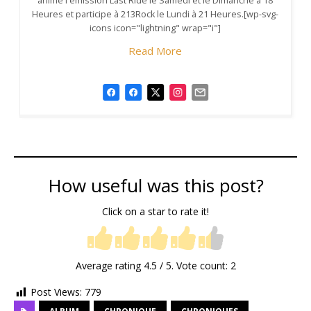
anime l'émission Last Ride le Samedi et le Dimanche à 18
Heures et participe à 213Rock le Lundi à 21 Heures.[wp-svg-
icons icon="lightning" wrap="i"]
Read More
How useful was this post?
Click on a star to rate it!
Average rating
4.5
/ 5. Vote count:
2
Post Views:
779