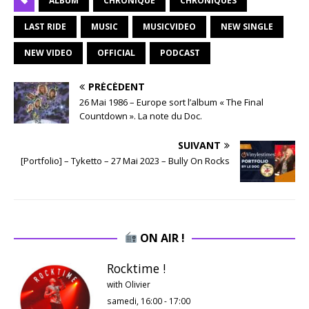
ALBUM
CHRONIQUE
CHRONIQUES
LAST RIDE
MUSIC
MUSICVIDEO
NEW SINGLE
NEW VIDEO
OFFICIAL
PODCAST
PRÉCÉDENT
26 Mai 1986 – Europe sort l’album « The Final
Countdown ». La note du Doc.
SUIVANT
[Portfolio] – Tyketto – 27 Mai 2023 – Bully On Rocks
ON AIR !
Rocktime !
with Olivier
samedi, 16:00
-
17:00