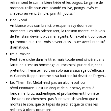
refrain sent le cuir, la bière tiède et les pogos. Le genre de
morceau taillé pour être scandé en live, poings levés et
cheveux au vent. Simple, primitif, jouissif.
Bad Blood
Ambiance plus sombre ici, presque heavy doom par
moments. Les riffs ralentissent, la tension monte, et la voix
de Feinstein devient plus menaçante. Un excellent contraste
qui montre que The Rods savent aussi jouer avec l’intensité
dramatique.
I’m a Rocker
Peut-être cliché dans le titre, mais totalement sincère dans
l’attitude. C’est un hommage au rock’n’roll pur et dur, sans
prétention. Feinstein sort un solo aussi sauvage qu’efficace,
et Canedy frappe comme si sa batterie lui devait de l’argent.
Let Them Eat Metal n’est pas un album poli ou
révolutionnaire. C’est un disque de pur heavy metal à
l’ancienne, brut, authentique, et profondément honnête.
The Rods ne cherchent pas à innover : ils veulent que tu
montes le son, que tu tapes du pied, et que tu cries les
refrains à pleins poumons.