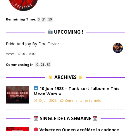
Remaining Time
:
0
:
21
:
58
UPCOMING !
Pride And Joy By Doc Olivier.
samedi, 17:00
-
18:00
Commencing in
:
0
:
21
:
58
ARCHIVES
10 Juin 1983 – Tank sort l’album « This
Mean Wars »
10 juin 2026
Commentaires fermés
SINGLE DE LA SEMAINE
Velveteen Queen accélère la cadence