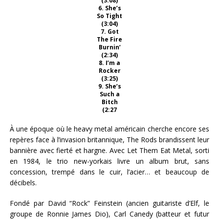
(3:08)
6. She’s
So Tight
(3:04)
7. Got
The Fire
Burnin’
(2:34)
8. I’m a
Rocker
(3:25)
9. She’s
Such a
Bitch
(2:27
À une époque où le heavy metal américain cherche encore ses
repères face à l’invasion britannique, The Rods brandissent leur
bannière avec fierté et hargne. Avec Let Them Eat Metal, sorti
en 1984, le trio new-yorkais livre un album brut, sans
concession, trempé dans le cuir, l’acier… et beaucoup de
décibels.
Fondé par David “Rock” Feinstein (ancien guitariste d’Elf, le
groupe de Ronnie James Dio), Carl Canedy (batteur et futur