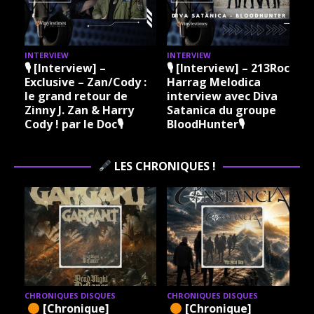
INTERVIEW
INTERVIEW
I
🎙 [Interview] –
🎙 [Interview] – 213Rock
Exclusive – Zan/Cody :
Harrag Melodica
le grand retour de
interview avec Diva
Zinny J. Zan & Harry
Satanica du groupe
Cody ! par le Doc🎙
BloodHunter🎙
LES CHRONIQUES !
CHRONIQUES DISQUES
CHRONIQUES DISQUES
[Chronique]
[Chronique]