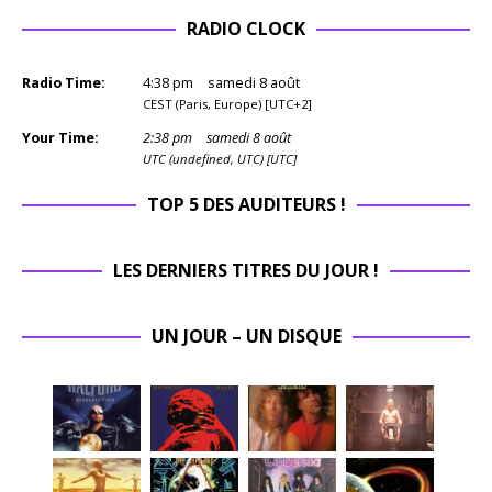
RADIO CLOCK
Radio Time:
4
:
38
pm
samedi 8 août
CEST (Paris, Europe) [UTC+2]
Your Time:
2
:
38
pm
samedi 8 août
UTC (undefined, UTC) [UTC]
TOP 5 DES AUDITEURS !
LES DERNIERS TITRES DU JOUR !
UN JOUR – UN DISQUE