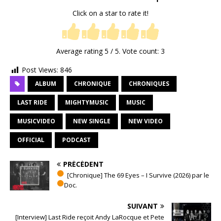
Click on a star to rate it!
Average rating
5
/ 5. Vote count:
3
Post Views:
846
ALBUM
CHRONIQUE
CHRONIQUES
LAST RIDE
MIGHTYMUSIC
MUSIC
MUSICVIDEO
NEW SINGLE
NEW VIDEO
OFFICIAL
PODCAST
PRÉCÉDENT
[Chronique] The 69 Eyes – I Survive (2026) par le
Doc.
SUIVANT
[Interview] Last Ride reçoit Andy LaRocque et Pete