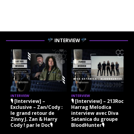
INTERVIEW
INTERVIEW
INTERVIEW
I
🎙 [Interview] –
🎙 [Interview] – 213Rock
Exclusive – Zan/Cody :
Harrag Melodica
le grand retour de
interview avec Diva
Zinny J. Zan & Harry
Satanica du groupe
Cody ! par le Doc🎙
BloodHunter🎙