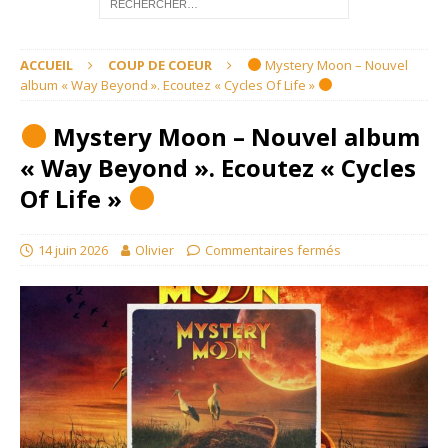
ACCUEIL
COUP DE COEUR
Mystery Moon – Nouvel
album « Way Beyond ». Ecoutez « Cycles Of Life »
Mystery Moon – Nouvel album
« Way Beyond ». Ecoutez « Cycles
Of Life »
14 juin 2026
Olivier
Commentaires fermés