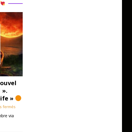
R
ouvel
 ».
Life »
s fermés
bre via