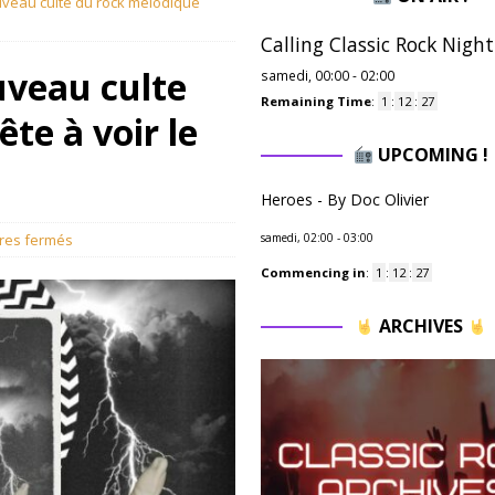
veau culte du rock mélodique
Calling Classic Rock Night
uveau culte
samedi, 00:00
-
02:00
Remaining Time
:
1
:
12
:
26
te à voir le
UPCOMING !
Heroes - By Doc Olivier
res fermés
samedi, 02:00
-
03:00
Commencing in
:
1
:
12
:
26
ARCHIVES