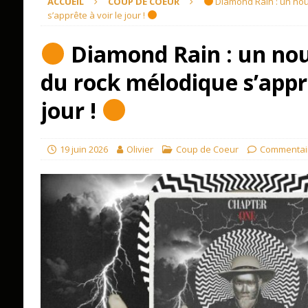
ACCUEIL
COUP DE COEUR
Diamond Rain : un nou
s’apprête à voir le jour !
Diamond Rain : un no
du rock mélodique s’apprê
jour !
19 juin 2026
Olivier
Coup de Coeur
Commentai