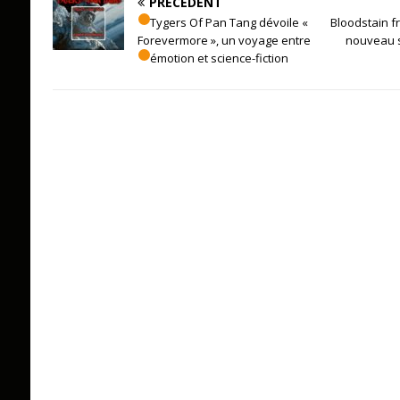
PRÉCÉDENT
Tygers Of Pan Tang dévoile «
Bloodstain f
Forevermore », un voyage entre
nouveau s
émotion et science-fiction