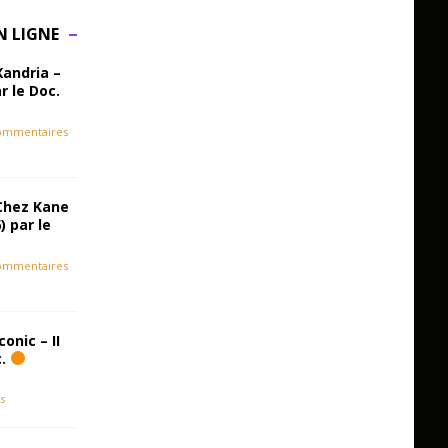
N LIGNE
Xandria –
r le Doc.
ommentaires
Chez Kane
) par le
ommentaires
onic – II
c.
s