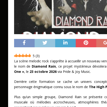
5
(
3
)
La scène melodic rock s’apprête à accueillir un nouveau venu
le nom de
Diamond Rain
, ce projet mystérieux dévoile
One »
, le
23 octobre 2026
via Pride & Joy Music.
Derrière cette formation se cache un univers conceptu
personnage énigmatique connu sous le nom de
The High P
Plus qu’un simple groupe, Diamond Rain se présente c
musicale où mélodies accrocheuses, atmosphères théâ