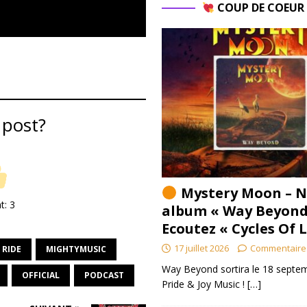
COUP DE COEU
 post?
Mystery Moon – N
nt:
3
album « Way Beyond
Ecoutez « Cycles Of 
17 juillet 2026
Commentaire
 RIDE
MIGHTYMUSIC
Way Beyond sortira le 18 septem
OFFICIAL
PODCAST
Pride & Joy Music !
[…]