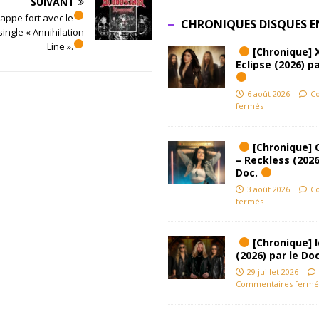
SUIVANT
rappe fort avec le
CHRONIQUES DISQUES E
ingle « Annihilation
Line ».
[Chronique] 
Eclipse (2026) pa
6 août 2026
C
fermés
[Chronique] 
– Reckless (2026
Doc.
3 août 2026
C
fermés
[Chronique] Ic
(2026) par le Do
29 juillet 2026
Commentaires fermé