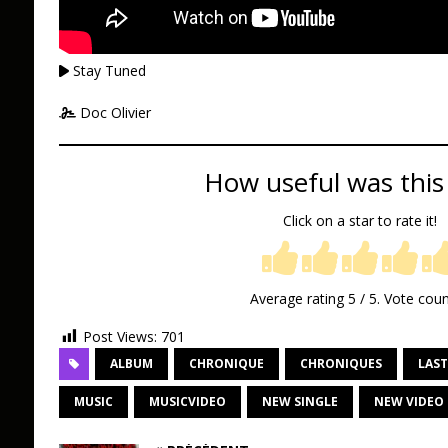
Stay Tuned
Doc Olivier
How useful was this
Click on a star to rate it!
Average rating
5
/ 5. Vote cou
Post Views:
701
ALBUM
CHRONIQUE
CHRONIQUES
LAST
MUSIC
MUSICVIDEO
NEW SINGLE
NEW VIDEO