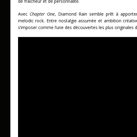
de fraîcheur et de personnalité.
Avec
Chapter One
, Diamond Rain semble prêt à apporte
melodic rock. Entre nostalgie assumée et ambition créativ
s’imposer comme l’une des découvertes les plus originales d