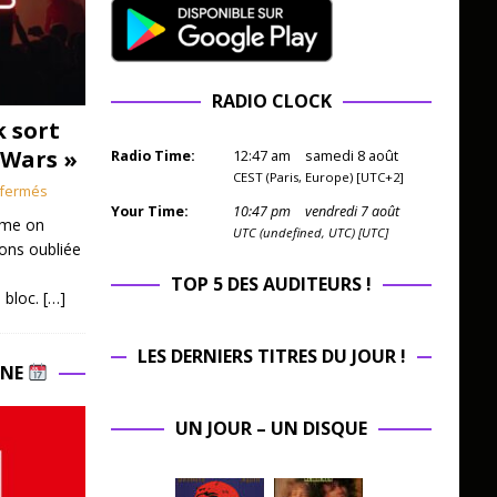
RADIO CLOCK
k sort
 Wars »
Radio Time:
12
:
47
am
samedi 8 août
CEST (Paris, Europe) [UTC+2]
fermés
Your Time:
10
:
47
pm
vendredi 7 août
mme on
UTC (undefined, UTC) [UTC]
ions oubliée
TOP 5 DES AUDITEURS !
 bloc.
[…]
LES DERNIERS TITRES DU JOUR !
INE
UN JOUR – UN DISQUE