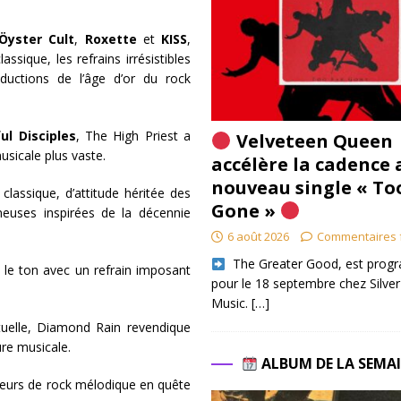
Öyster Cult
,
Roxette
et
KISS
,
sique, les refrains irrésistibles
uctions de l’âge d’or du rock
ful Disciples
, The High Priest a
Velveteen Queen
sicale plus vaste.
accélère la cadence 
nouveau single « To
assique, d’attitude héritée des
Gone »
euses inspirées de la décennie
6 août 2026
Commentaires 
​ The Greater Good, est pro
le ton avec un refrain imposant
pour le 18 septembre chez Silver
Music.
[…]
tuelle, Diamond Rain revendique
ure musicale.
ALBUM DE LA SEMA
teurs de rock mélodique en quête