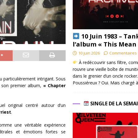
10 Juin 1983 – Tan
l’album « This Mean
10 juin 2026
Commentaires 
À redécouvrir sans filtre, co
rouvre une vieille boîte de munit
dans le grenier d’un oncle rocker.
 particulièrement intrigant. Sous
Poussiéreux ? Oui. Mais chargé à
ra son premier album,
« Chapter
SINGLE DE LA SEMA
el original centré autour d’un
riest
.
omme une véritable expérience
trales et émotions fortes se