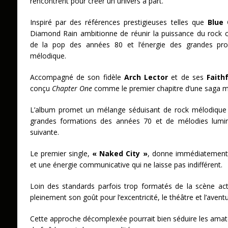
rencontrent pour créer un univers à part.
Inspiré par des références prestigieuses telles que
Blue 
Diamond Rain ambitionne de réunir la puissance du rock clas
de la pop des années 80 et l’énergie des grandes prod
mélodique.
Accompagné de son fidèle
Arch Lector
et de ses
Faith
conçu
Chapter One
comme le premier chapitre d’une saga mu
L’album promet un mélange séduisant de rock mélodique cl
grandes formations des années 70 et de mélodies lumin
suivante.
Le premier single,
« Naked City »
, donne immédiatement 
et une énergie communicative qui ne laisse pas indifférent.
Loin des standards parfois trop formatés de la scène ac
pleinement son goût pour l’excentricité, le théâtre et l’avent
Cette approche décomplexée pourrait bien séduire les ama