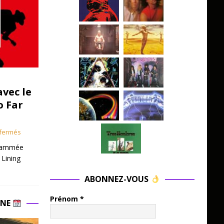
avec le
o Far
fermés
grammée
 Lining
ABONNEZ-VOUS
Prénom
*
INE