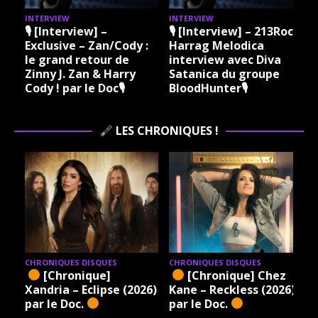
INTERVIEW
INTERVIEW
I
🎙 [Interview] –
🎙 [Interview] – 213Rock
Exclusive – Zan/Cody :
Harrag Melodica
le grand retour de
interview avec Diva
Zinny J. Zan & Harry
Satanica du groupe
Cody ! par le Doc🎙
BloodHunter🎙
LES CHRONIQUES !
CHRONIQUES DISQUES
CHRONIQUES DISQUES
[Chronique]
[Chronique] Chez
Xandria – Eclipse (2026)
Kane – Reckless (2026)
par le Doc.
par le Doc.