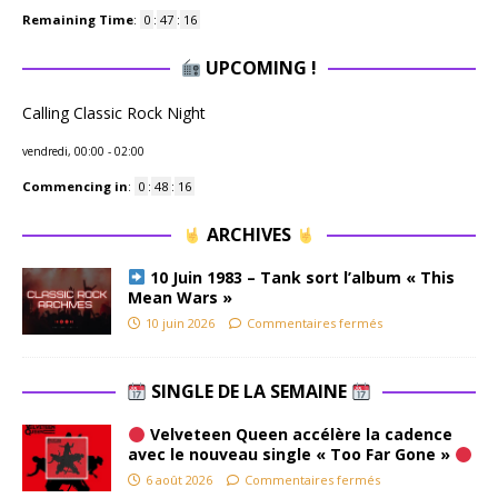
Remaining Time
:
0
:
47
:
15
UPCOMING !
Calling Classic Rock Night
vendredi, 00:00
-
02:00
Commencing in
:
0
:
48
:
15
ARCHIVES
10 Juin 1983 – Tank sort l’album « This
Mean Wars »
10 juin 2026
Commentaires fermés
SINGLE DE LA SEMAINE
Velveteen Queen accélère la cadence
avec le nouveau single « Too Far Gone »
6 août 2026
Commentaires fermés