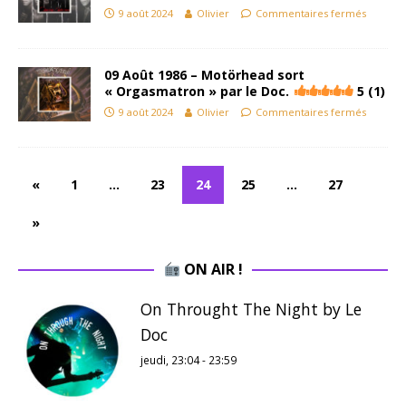
9 août 2024
Olivier
Commentaires fermés
09 Août 1986 – Motörhead sort
« Orgasmatron » par le Doc.
5 (1)
9 août 2024
Olivier
Commentaires fermés
«
1
…
23
24
25
…
27
»
ON AIR !
On Throught The Night by Le
Doc
jeudi, 23:04
-
23:59