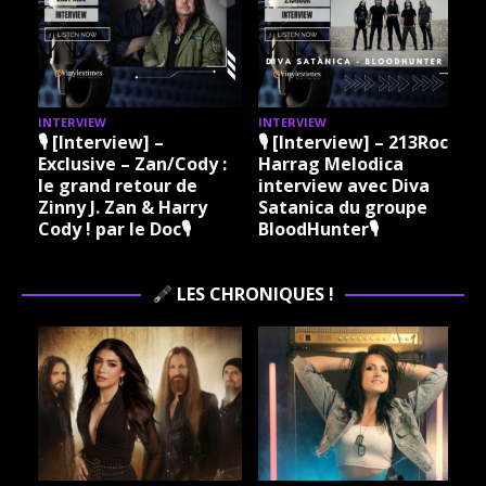
INTERVIEW
INTERVIEW
I
🎙 [Interview] –
🎙 [Interview] – 213Rock
Exclusive – Zan/Cody :
Harrag Melodica
le grand retour de
interview avec Diva
Zinny J. Zan & Harry
Satanica du groupe
Cody ! par le Doc🎙
BloodHunter🎙
LES CHRONIQUES !