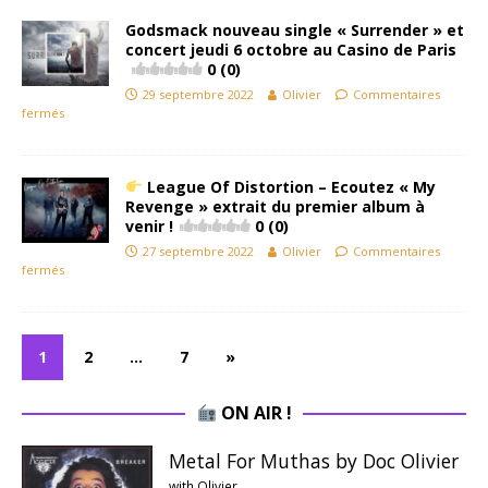
Godsmack nouveau single « Surrender » et
concert jeudi 6 octobre au Casino de Paris
0 (0)
29 septembre 2022
Olivier
Commentaires
fermés
League Of Distortion – Ecoutez « My
Revenge » extrait du premier album à
venir !
0 (0)
27 septembre 2022
Olivier
Commentaires
fermés
1
2
…
7
»
ON AIR !
Metal For Muthas by Doc Olivier
with Olivier