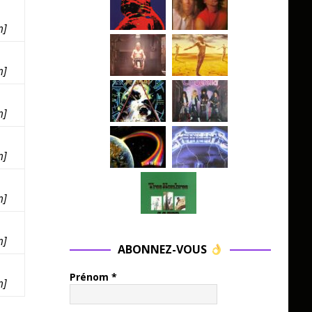
m
]
m
]
m
]
m
]
m
]
m
]
ABONNEZ-VOUS
Prénom
*
m
]