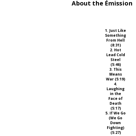
About the Émission
1. Just Like
Something
From Hell
(8:31)
2. Hot
Lead Cold
Steel
(5:46)
3. This
Means
War (5:19)
4.
Laughing
in the
Face of
Death
(5:17)
5. If We Go
(We Go
Down
Fighting)
(5:27)