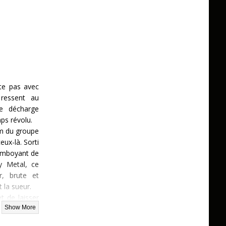
te pas avec
 ressent au
e décharge
ps révolu.
m du groupe
eux-là. Sorti
amboyant de
y Metal, ce
r, brute et
 la sueur.
et de laisser
» rugir. Pas
 lissée : ce