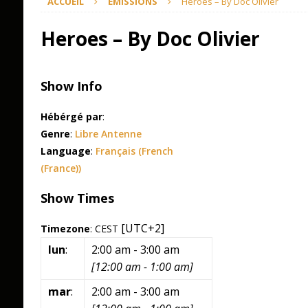
ACCUEIL
ÉMISSIONS
Heroes – By Doc Olivier
Heroes – By Doc Olivier
Show Info
Hébérgé par
:
Genre
:
Libre Antenne
Language
:
Français (French
(France))
Show Times
[UTC+2]
Timezone
:
CEST
lun
:
2:00 am
-
3:00 am
[
12:00 am
-
1:00 am
]
mar
:
2:00 am
-
3:00 am