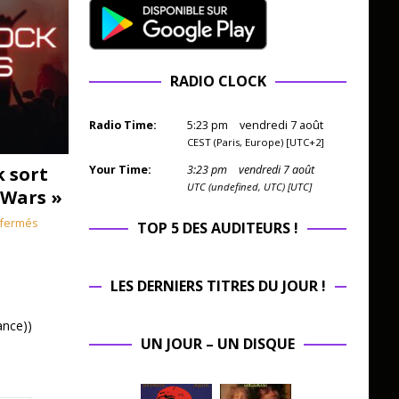
RADIO CLOCK
Radio Time:
5
:
23
pm
vendredi 7 août
CEST (Paris, Europe) [UTC+2]
k sort
Your Time:
3
:
23
pm
vendredi 7 août
UTC (undefined, UTC) [UTC]
 Wars »
fermés
TOP 5 DES AUDITEURS !
LES DERNIERS TITRES DU JOUR !
ance))
UN JOUR – UN DISQUE