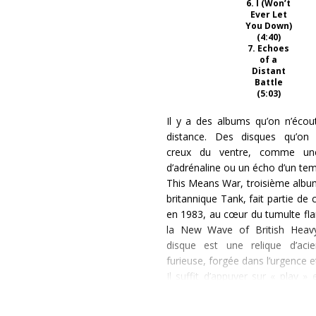
6. I (Won’t
Ever Let
You Down)
(4:40)
7. Echoes
of a
Distant
Battle
(5:03)
Il y a des albums qu’on n’écou
distance. Des disques qu’on
creux du ventre, comme un
d’adrénaline ou un écho d’un tem
This Means War, troisième albu
britannique Tank, fait partie de c
en 1983, au cœur du tumulte fl
la New Wave of British Heav
disque est une relique d’acie
furieuse, forgée dans l’urgence et
Il suffit d’appuyer sur « play » 
« Just Like Something From Hell 
d’intro soignée ni de production