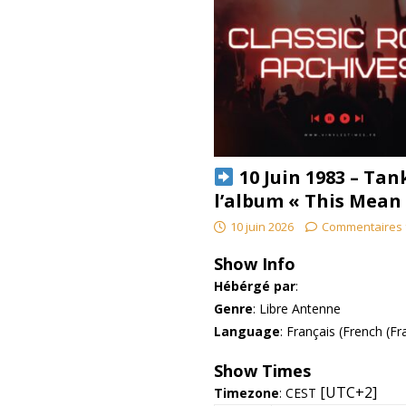
10 Juin 1983 – Tan
l’album « This Mean
10 juin 2026
Commentaires 
Show Info
Hébérgé par
:
Genre
:
Libre Antenne
Language
:
Français (French (Fr
Show Times
[UTC+2]
Timezone
:
CEST