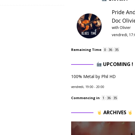
Pride And
Doc Olivie
with Olivier
vendredi, 17:
Remaining Time
:
0
:
36
:
34
UPCOMING !
100% Metal by Phil HD
vendredi, 19:00
-
20:00
Commencing in
:
1
:
36
:
34
ARCHIVES