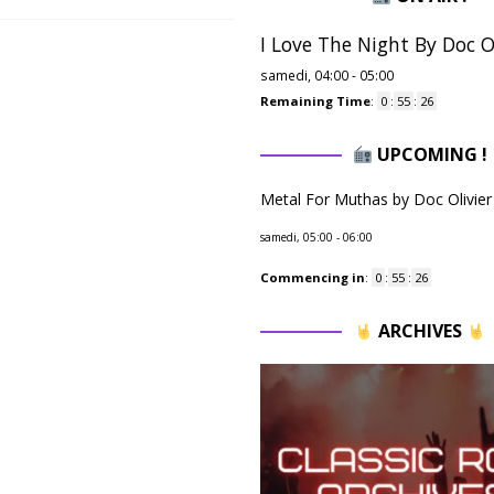
I Love The Night By Doc Ol
samedi, 04:00
-
05:00
Remaining Time
:
0
:
55
:
25
UPCOMING !
Metal For Muthas by Doc Olivier
samedi, 05:00
-
06:00
Commencing in
:
0
:
55
:
25
ARCHIVES