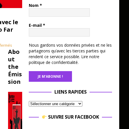
Il y a
Nom
*
des
albums
avec le
qu’on
E-mail
*
o Far
n’écout
e pas
avec
Nous gardons vos données privées et ne les
fermés
distanc
Abo
partageons qu’avec les tierces parties qui
e. Des
rendent ce service possible.
Lire notre
ut
disques
politique de confidentialité.
the
qu’on
Émis
ressent
sion
au
creux
LIENS RAPIDES
du
About the
ventre,
Émission
comm
e une
SUIVRE SUR FACEBOOK
déchar
ge