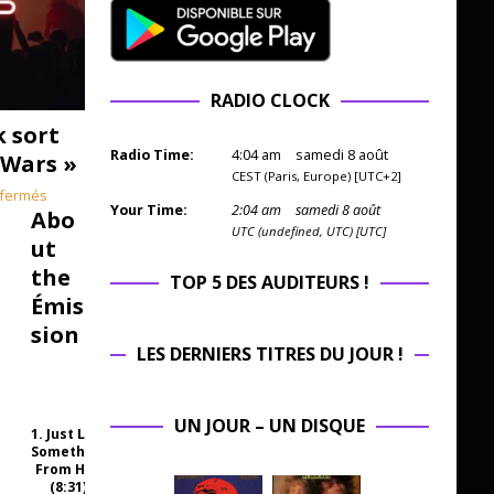
RADIO CLOCK
k sort
Radio Time:
4
:
04
am
samedi 8 août
 Wars »
CEST (Paris, Europe) [UTC+2]
fermés
Your Time:
2
:
04
am
samedi 8 août
Abo
UTC (undefined, UTC) [UTC]
ut
the
TOP 5 DES AUDITEURS !
Émis
sion
LES DERNIERS TITRES DU JOUR !
UN JOUR – UN DISQUE
1. Just Like
Something
From Hell
(8:31)