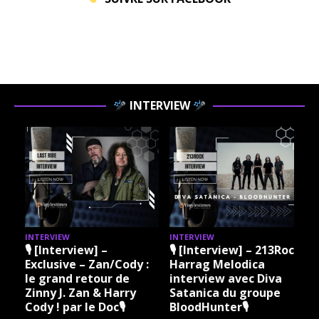
INTERVIEW
INTERVIEW
INTERVIEW
I
🎙 [Interview] –
🎙 [Interview] – 213Rock
Exclusive – Zan/Cody :
Harrag Melodica
le grand retour de
interview avec Diva
Zinny J. Zan & Harry
Satanica du groupe
Cody ! par le Doc🎙
BloodHunter🎙