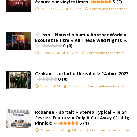
écoute sur vinylestimes.
5 (3)
15 juillet 2025
Olivier
Commentaires fermés
Issa – Nouvel album « Another World ».
Ecoutez le titre « All These Wild Nights ».
0 (0)
10 mai 2024
Olivier
Commentaires fermés
Czakan – sortait « Unreal » le 14 Avril 2023.
0 (0)
14 avril 2024
Olivier
Commentaires fermés
Roxanne – sortait « Stereo Typical » le 24
février. Ecoutez « Only A Call Away (ft dUg
Pinnick) »
5 (1)
24 février 2024
Olivier
Commentaires fermés