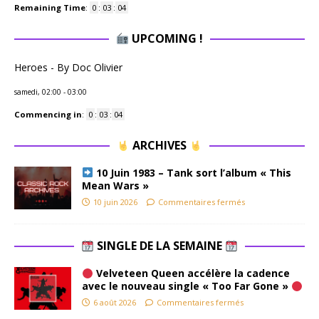
Remaining Time
:
0
:
03
:
03
UPCOMING !
Heroes - By Doc Olivier
samedi, 02:00
-
03:00
Commencing in
:
0
:
03
:
03
ARCHIVES
10 Juin 1983 – Tank sort l’album « This
Mean Wars »
10 juin 2026
Commentaires fermés
SINGLE DE LA SEMAINE
Velveteen Queen accélère la cadence
avec le nouveau single « Too Far Gone »
6 août 2026
Commentaires fermés