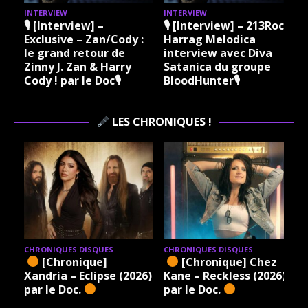
INTERVIEW
INTERVIEW
I
🎙 [Interview] –
🎙 [Interview] – 213Rock
Exclusive – Zan/Cody :
Harrag Melodica
le grand retour de
interview avec Diva
Zinny J. Zan & Harry
Satanica du groupe
Cody ! par le Doc🎙
BloodHunter🎙
LES CHRONIQUES !
CHRONIQUES DISQUES
CHRONIQUES DISQUES
[Chronique]
[Chronique] Chez
Xandria – Eclipse (2026)
Kane – Reckless (2026)
par le Doc.
par le Doc.