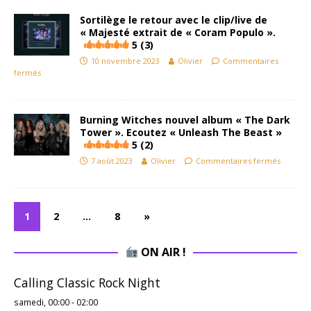
Sortilège le retour avec le clip/live de
« Majesté extrait de « Coram Populo ».
5 (3)
10 novembre 2023
Olivier
Commentaires
fermés
Burning Witches nouvel album « The Dark
Tower ». Ecoutez « Unleash The Beast »
5 (2)
7 août 2023
Olivier
Commentaires fermés
1
2
…
8
»
ON AIR !
Calling Classic Rock Night
samedi, 00:00
-
02:00