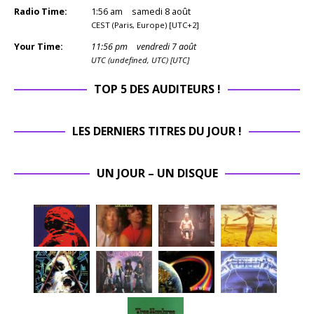
Radio Time:
1
:
56
am
samedi 8 août
CEST (Paris, Europe) [UTC+2]
Your Time:
11
:
56
pm
vendredi 7 août
UTC (undefined, UTC) [UTC]
TOP 5 DES AUDITEURS !
LES DERNIERS TITRES DU JOUR !
UN JOUR – UN DISQUE