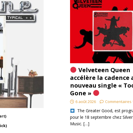
Velveteen Queen
accélère la cadence 
nouveau single « To
Gone »
6 août 2026
Commentaires 
​ The Greater Good, est pro
ert)
pour le 18 septembre chez Silver
Music.
[…]
ick)