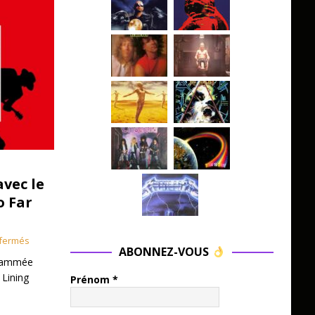
avec le
o Far
fermés
ABONNEZ-VOUS
grammée
 Lining
Prénom
*