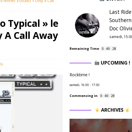
4 février. Ecoutez « Only A Call
Last Ride
Southern
o Typical » le
Doc Olivie
y A Call Away
samedi, 15:0
Remaining Time
:
0
:
40
:
27
UPCOMING !
és
Rocktime !
samedi, 16:00
-
17:00
Commencing in
:
0
:
40
:
27
ARCHIVES