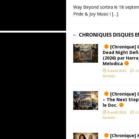
Way Beyond sortira le 18 septem
Pride & Joy Music !
[…]
CHRONIQUES DISQUES E
[Chronique] 
Dead Night Def
(2026) par Harr
Melodica
8 août 2026
C
fermés
[Chronique] 
– The Next Stop
le Doc.
8 août 2026
C
fermés
[Chronique] 