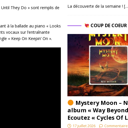
La découverte de la semaine !
[…
 « Until They Do » sont remplis de
COUP DE COEU
yant à la ballade au piano « Looks
ents vocaux sur l’entraînante
single « Keep On Keepin’ On ».
Mystery Moon – N
album « Way Beyond
Ecoutez « Cycles Of 
17 juillet 2026
Commentaire