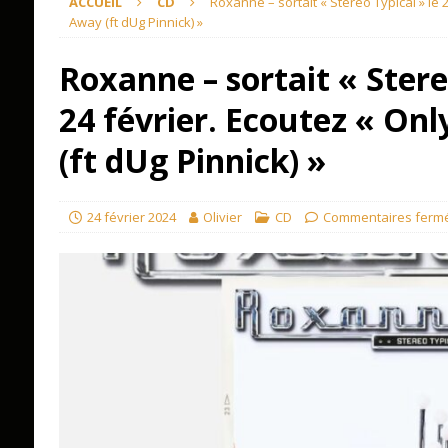
ACCUEIL
CD
Roxanne – sortait « Stereo Typical » le 2
Away (ft dUg Pinnick) »
Roxanne – sortait « Stere
24 février. Ecoutez « Onl
(ft dUg Pinnick) »
24 février 2024
Olivier
CD
Commentaires ferm