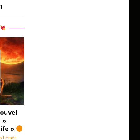
]
R
ouvel
 ».
Life »
s fermés