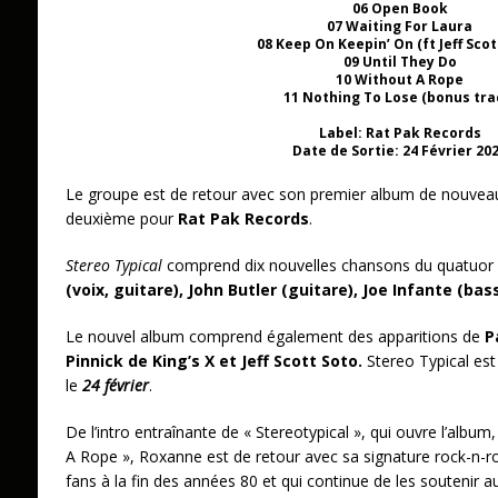
06 Open Book
07 Waiting For Laura
08 Keep On Keepin’ On (ft Jeff Scot
09 Until They Do
10 Without A Rope
11 Nothing To Lose (bonus tra
Label: Rat Pak Records
Date de Sortie: 24 Février 20
Le groupe est de retour avec son premier album de nouvea
deuxième pour
Rat Pak Records
.
Stereo Typical
comprend dix nouvelles chansons du quatuor
(voix, guitare), John Butler (guitare), Joe Infante (bas
Le nouvel album comprend également des apparitions de
P
Pinnick de King’s X et Jeff Scott Soto.
Stereo Typical est
le
24 février
.
De l’intro entraînante de « Stereotypical », qui ouvre l’albu
A Rope », Roxanne est de retour avec sa signature rock-n-roll
fans à la fin des années 80 et qui continue de les soutenir au