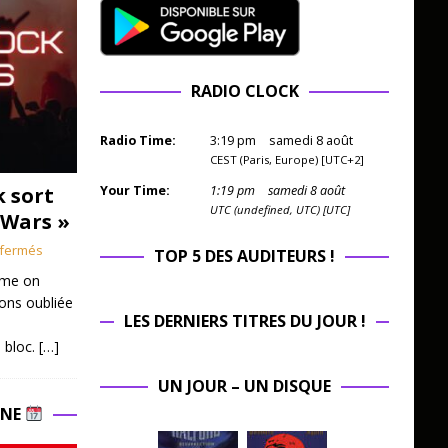
RADIO CLOCK
Radio Time:
3
:
19
pm
samedi 8 août
CEST (Paris, Europe) [UTC+2]
k sort
Your Time:
1
:
19
pm
samedi 8 août
UTC (undefined, UTC) [UTC]
 Wars »
fermés
TOP 5 DES AUDITEURS !
mme on
ions oubliée
LES DERNIERS TITRES DU JOUR !
 bloc.
[…]
UN JOUR – UN DISQUE
INE