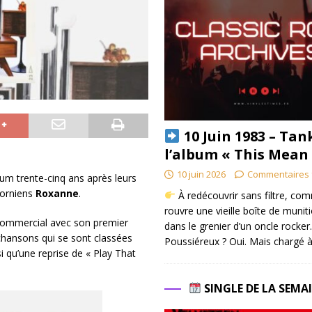
10 Juin 1983 – Tan
l’album « This Mean
10 juin 2026
Commentaires 
bum trente-cinq ans après leurs
forniens
Roxanne
.
À redécouvrir sans filtre, co
rouvre une vieille boîte de munit
commercial avec son premier
dans le grenier d’un oncle rocker.
chansons qui se sont classées
Poussiéreux ? Oui. Mais chargé à
i qu’une reprise de « Play That
SINGLE DE LA SEMA