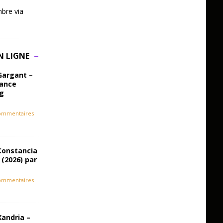
bre via
N LIGNE
Gargant –
iance
ag
ommentaires
Constancia
 (2026) par
ommentaires
Xandria –