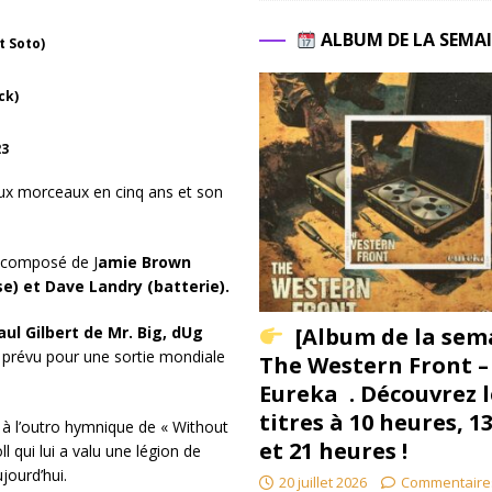
ALBUM DE LA SEMA
t Soto)
ck)
23
ux morceaux en cinq ans et son
 composé de J
amie Brown
se) et Dave Landry (batterie).
[Album de la sem
aul Gilbert de Mr. Big, dUg
 prévu pour une sortie mondiale
The Western Front –
Eureka . Découvrez l
titres à 10 heures, 1
m, à l’outro hymnique de « Without
et 21 heures !
 qui lui a valu une légion de
jourd’hui.
20 juillet 2026
Commentaire