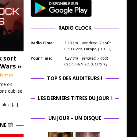
RADIO CLOCK
Radio Time:
3
:
28
am
vendredi 7 août
CEST (Paris, Europe) [UTC+2]
k sort
Your Time:
1
:
28
am
vendredi 7 août
UTC (undefined, UTC) [UTC]
 Wars »
fermés
TOP 5 DES AUDITEURS !
mme on
ions oubliée
LES DERNIERS TITRES DU JOUR !
 bloc.
[…]
UN JOUR – UN DISQUE
INE