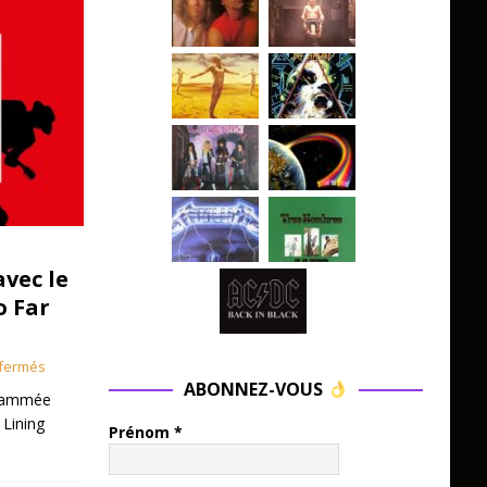
avec le
o Far
fermés
ABONNEZ-VOUS
grammée
 Lining
Prénom
*