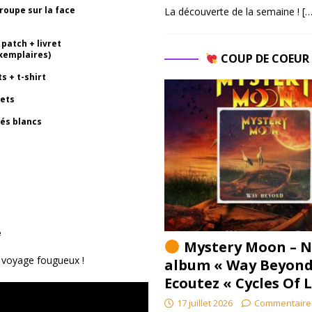
groupe sur la face
La découverte de la semaine !
[…
patch + livret
exemplaires)
COUP DE COEU
s + t-shirt
lets
és blancs
e
Mystery Moon – N
e voyage fougueux !
album « Way Beyond
Ecoutez « Cycles Of 
17 juillet 2026
Commentaire