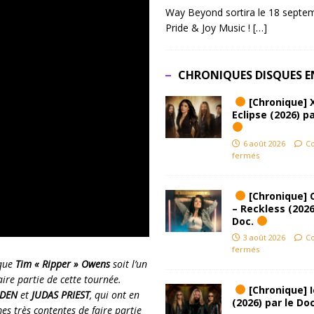
Way Beyond sortira le 18 septem
Pride & Joy Music !
[…]
CHRONIQUES DISQUES E
[Chronique] 
Eclipse (2026) pa
6 août 2026
C
fermés
[Chronique] 
– Reckless (2026
Doc.
3 août 2026
C
fermés
 que
Tim « Ripper » Owens
soit l’un
ire partie de cette tournée.
[Chronique] Ic
IDEN
et
JUDAS PRIEST
, qui ont en
(2026) par le Do
 très contentes de faire partie