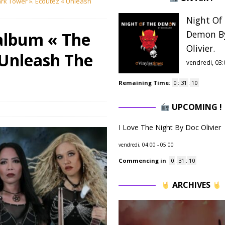
rk Tower ». Ecoutez « Unleash
Night Of
Demon B
album « The
Olivier.
 Unleash The
vendredi, 03:
Remaining Time
:
0
:
31
:
09
UPCOMING !
I Love The Night By Doc Olivier
vendredi, 04:00
-
05:00
Commencing in
:
0
:
31
:
09
ARCHIVES