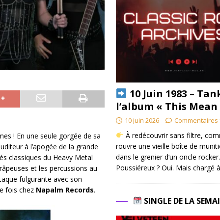
10 Juin 1983 – Tan
l’album « This Mean
10 juin 2026
Commentaires 
À redécouvrir sans filtre, co
mes ! En une seule gorgée de sa
rouvre une vieille boîte de munit
uditeur à l’apogée de la grande
dans le grenier d’un oncle rocker.
rités classiques du Heavy Metal
Poussiéreux ? Oui. Mais chargé à
 râpeuses et les percussions au
aque fulgurante avec son
re fois chez
Napalm Records
.
SINGLE DE LA SEMA