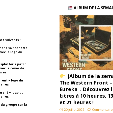
ALBUM DE LA SEMA
ts suivants :
s dans sa pochette
vec le logo du
 splatter + patch
avec la cover de
ires
[Album de la sem
arent + logo du
The Western Front –
laires
Eureka . Découvrez l
arent + logo du
titres à 10 heures, 1
laires
et 21 heures !
 du groupe sur la
20 juillet 2026
Commentaire