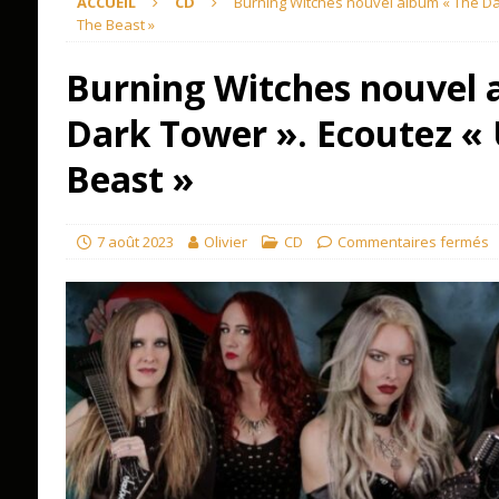
ACCUEIL
CD
Burning Witches nouvel album « The Da
The Beast »
Burning Witches nouvel 
Dark Tower ». Ecoutez «
Beast »
7 août 2023
Olivier
CD
Commentaires fermés