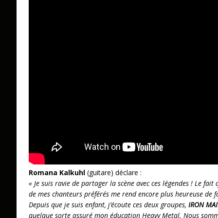
Romana Kalkuhl
(guitare) déclare :
« Je suis ravie de partager la scène avec ces légendes ! Le fait
de mes chanteurs préférés me rend encore plus heureuse de fa
Depuis que je suis enfant, j’écoute ces deux groupes,
IRON MA
quelque sorte assuré mon éducation Heavy Metal. Nous sommes