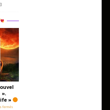
]
R
ouvel
 ».
Life »
s fermés