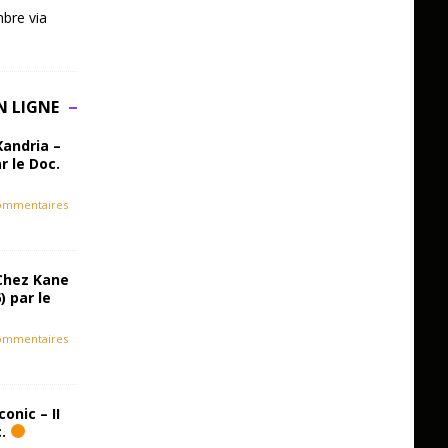
bre via
N LIGNE
Xandria –
r le Doc.
ommentaires
Chez Kane
) par le
ommentaires
onic – II
c.