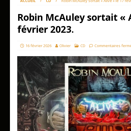
ACCUEIL
CD
Robin McAuley sortait « Alive » le 17 fév
Robin McAuley sortait « A
février 2023.
16 février 2026
Olivier
CD
Commentaires ferm