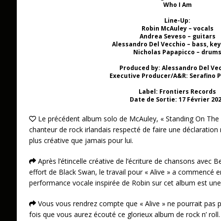
Who I Am
Line-Up:
Robin McAuley – vocals
Andrea Seveso – guitars
Alessandro Del Vecchio – bass, ke
Nicholas Papapicco – drum
Produced by: Alessandro Del Ve
Executive Producer/A&R: Serafino 
Label: Frontiers Records
Date de Sortie: 17 Février 20
Le précédent album solo de McAuley, « Standing On The E
chanteur de rock irlandais respecté de faire une déclaration
plus créative que jamais pour lui.
Après l’étincelle créative de l’écriture de chansons avec 
effort de Black Swan, le travail pour « Alive » a commencé en
performance vocale inspirée de Robin sur cet album est une 
Vous vous rendrez compte que « Alive » ne pourrait pas po
fois que vous aurez écouté ce glorieux album de rock n’ roll.