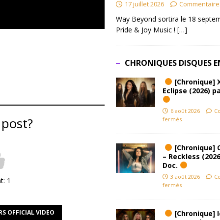
17 juillet 2026
Commentaire
Way Beyond sortira le 18 septem
Pride & Joy Music !
[…]
CHRONIQUES DISQUES E
[Chronique] 
Eclipse (2026) pa
6 août 2026
C
 post?
fermés
[Chronique] 
– Reckless (2026
Doc.
3 août 2026
C
nt:
1
fermés
S OFFICIAL VIDEO
[Chronique] Ic