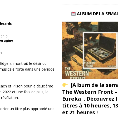
ALBUM DE LA SEMA
yboards
s
cchio
Perugino
23
dge », montrait le désir du
 musicale forte dans une période
[Album de la sem
Beach et Pilson pour le deuxième
The Western Front –
 2022 et une fois de plus, la
Eureka . Découvrez l
révélation.
titres à 10 heures, 1
rter un titre plus approprié une
et 21 heures !