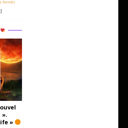
s fermés
]
R
ouvel
 ».
Life »