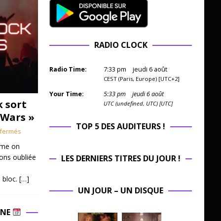
RADIO CLOCK
Radio Time:
7
:
34
pm
jeudi 6 août
CEST (Paris, Europe) [UTC+2]
Your Time:
5
:
34
pm
jeudi 6 août
k sort
UTC (undefined, UTC) [UTC]
 Wars »
TOP 5 DES AUDITEURS !
fermés
mme on
ions oubliée
LES DERNIERS TITRES DU JOUR !
 bloc.
[…]
UN JOUR – UN DISQUE
INE