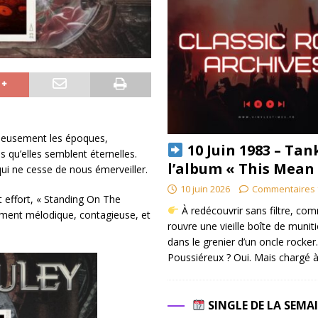
tueusement les époques,
10 Juin 1983 – Tan
s qu’elles semblent éternelles.
l’album « This Mean
qui ne cesse de nous émerveiller.
10 juin 2026
Commentaires 
 effort, « Standing On The
À redécouvrir sans filtre, co
sement mélodique, contagieuse, et
rouvre une vieille boîte de munit
dans le grenier d’un oncle rocker.
Poussiéreux ? Oui. Mais chargé à
SINGLE DE LA SEMA