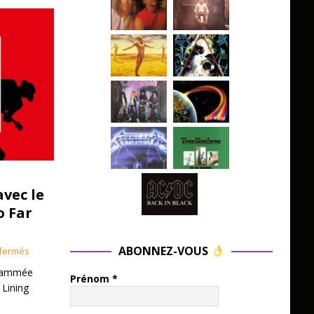
avec le
o Far
ABONNEZ-VOUS
fermés
grammée
Prénom
*
 Lining