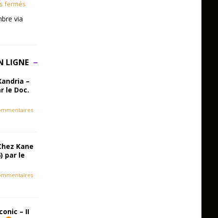
s fermés
bre via
N LIGNE
Xandria –
r le Doc.
ommentaires
Chez Kane
) par le
ommentaires
onic – II