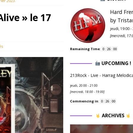
rier 2023.
Hard Fre
live » le 17
by Trista
jeudi, 19:00
-
[
mercredi, 17:
és
Remaining Time
:
0
:
25
:
59
UPCOMING !
213Rock - Live - Harrag Melodic
jeudi, 20:00
-
21:00
[
mercredi, 18:00
-
19:00
]
Commencing in
:
0
:
25
:
59
ARCHIVES