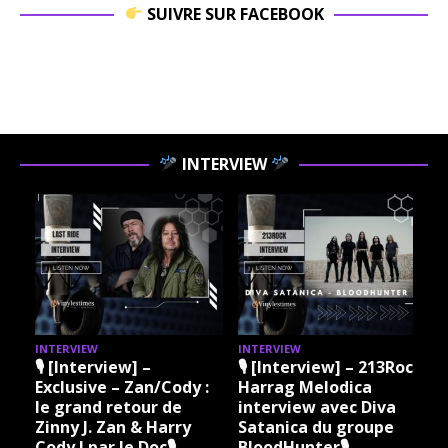
SUIVRE SUR FACEBOOK
INTERVIEW
INTERVIEW
INTERVIEW
I
🎙 [Interview] –
🎙 [Interview] – 213Rock
Exclusive – Zan/Cody :
Harrag Melodica
le grand retour de
interview avec Diva
Zinny J. Zan & Harry
Satanica du groupe
Cody ! par le Doc🎙
BloodHunter🎙