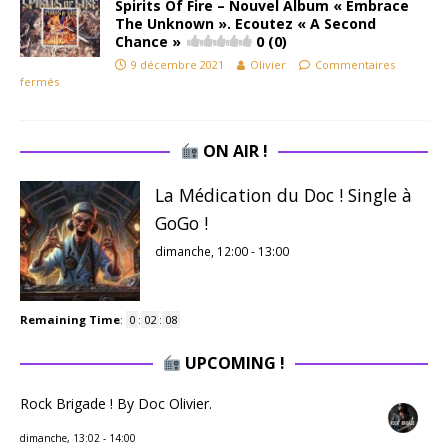
Spirits Of Fire – Nouvel Album « Embrace
The Unknown ». Ecoutez « A Second
Chance »
0 (0)
9 décembre 2021
Olivier
Commentaires
fermés
ON AIR !
La Médication du Doc ! Single à
GoGo !
dimanche, 12:00
-
13:00
Remaining Time
:
0
:
02
:
07
UPCOMING !
Rock Brigade ! By Doc Olivier.
dimanche, 13:02
-
14:00