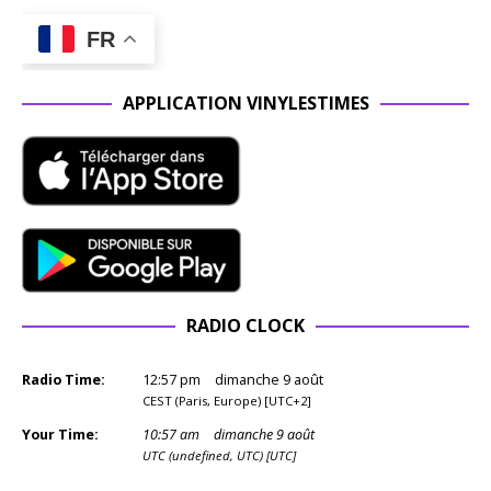
FR
APPLICATION VINYLESTIMES
RADIO CLOCK
Radio Time:
12
:
57
pm
dimanche 9 août
CEST (Paris, Europe) [UTC+2]
Your Time:
10
:
57
am
dimanche 9 août
UTC (undefined, UTC) [UTC]