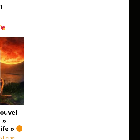
]
R
ouvel
 ».
Life »
s fermés