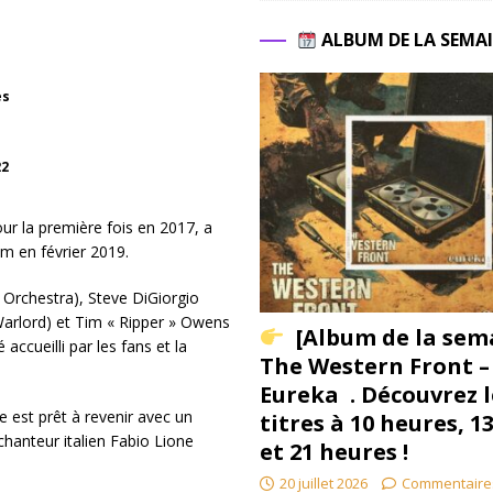
ALBUM DE LA SEMA
es
22
ur la première fois en 2017, a
um en février 2019.
n Orchestra), Steve DiGiorgio
Warlord) et Tim « Ripper » Owens
[Album de la sem
ccueilli par les fans et la
The Western Front –
Eureka . Découvrez l
e est prêt à revenir avec un
titres à 10 heures, 1
hanteur italien Fabio Lione
et 21 heures !
20 juillet 2026
Commentaire