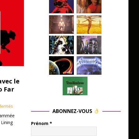
avec le
o Far
fermés
ABONNEZ-VOUS
grammée
 Lining
Prénom
*