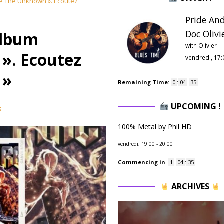
ce The Unknown ». Ecoutez
Pride And
Doc Olivie
Album
with Olivier
». Ecoutez
vendredi, 17:
 »
Remaining Time
:
0
:
04
:
34
UPCOMING !
s
100% Metal by Phil HD
vendredi, 19:00
-
20:00
Commencing in
:
1
:
04
:
34
ARCHIVES