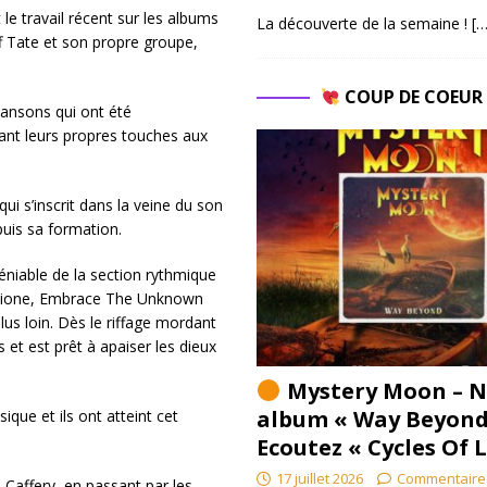
 le travail récent sur les albums
La découverte de la semaine !
[…
f Tate et son propre groupe,
COUP DE COEU
hansons qui ont été
ant leurs propres touches aux
ui s’inscrit dans la veine du son
puis sa formation.
éniable de la section rythmique
e Lione, Embrace The Unknown
lus loin. Dès le riffage mordant
et est prêt à apaiser les dieux
Mystery Moon – N
album « Way Beyond
ique et ils ont atteint cet
Ecoutez « Cycles Of 
17 juillet 2026
Commentaire
 Caffery, en passant par les