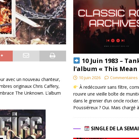
10 Juin 1983 – Tan
l’album « This Mean
10 juin 2026
Commentaires 
our avec un nouveau chanteur,
mbres originaux Chris Caffery,
À redécouvrir sans filtre, co
 Embrace The Unknown. L’album
rouvre une vieille boîte de munit
dans le grenier d’un oncle rocker.
Poussiéreux ? Oui. Mais chargé à
SINGLE DE LA SEMA