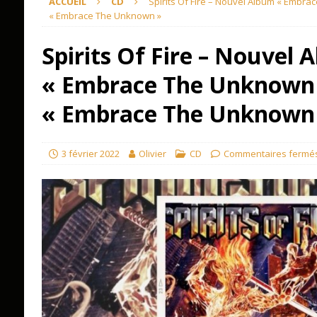
ACCUEIL
CD
Spirits Of Fire – Nouvel Album « Embra
« Embrace The Unknown »
Spirits Of Fire – Nouvel 
« Embrace The Unknown 
« Embrace The Unknown
3 février 2022
Olivier
CD
Commentaires fermé