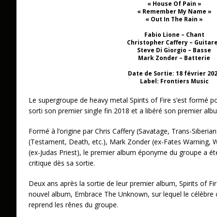
« House Of Pain »
« Remember My Name »
« Out In The Rain »
Fabio Lione – Chant
Christopher Caffery – Guitar
Steve Di Giorgio – Basse
Mark Zonder – Batterie
Date de Sortie: 18 février 20
Label: Frontiers Music
Le supergroupe de heavy metal Spirits of Fire s’est formé po
sorti son premier single fin 2018 et a libéré son premier alb
Formé à l’origine par Chris Caffery (Savatage, Trans-Siberia
(Testament, Death, etc.), Mark Zonder (ex-Fates Warning, 
(ex-Judas Priest), le premier album éponyme du groupe a été a
critique dès sa sortie.
Deux ans après la sortie de leur premier album, Spirits of Fir
nouvel album, Embrace The Unknown, sur lequel le célèbre c
reprend les rênes du groupe.