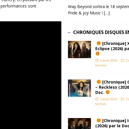
es performances sont
Way Beyond sortira le 18 septem
Pride & Joy Music !
[…]
CHRONIQUES DISQUES E
[Chronique] 
Eclipse (2026) pa
6 août 2026
C
fermés
[Chronique] 
– Reckless (2026
Doc.
3 août 2026
C
fermés
[Chronique] Ic
(2026) par le Do