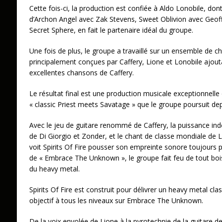
Cette fois-ci, la production est confiée à Aldo Lonobile, dont
d’Archon Angel avec Zak Stevens, Sweet Oblivion avec Geof
Secret Sphere, en fait le partenaire idéal du groupe.
Une fois de plus, le groupe a travaillé sur un ensemble de c
principalement conçues par Caffery, Lione et Lonobile ajout
excellentes chansons de Caffery.
Le résultat final est une production musicale exceptionnelle q
« classic Priest meets Savatage » que le groupe poursuit de
Avec le jeu de guitare renommé de Caffery, la puissance ind
de Di Giorgio et Zonder, et le chant de classe mondiale d
voit Spirits Of Fire pousser son empreinte sonore toujours p
de « Embrace The Unknown », le groupe fait feu de tout bois 
du heavy metal.
Spirits Of Fire est construit pour délivrer un heavy metal class
objectif à tous les niveaux sur Embrace The Unknown.
De la voix envolée de Lione à la pyrotechnie de la guitare de