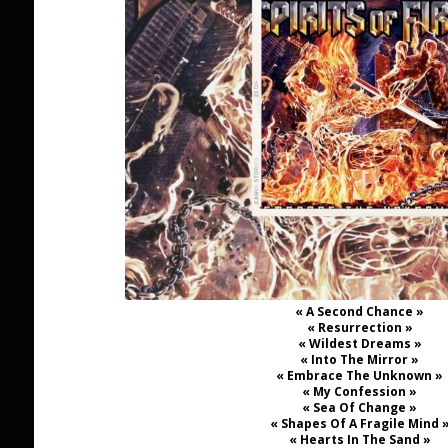
« A Second Chance »
« Resurrection »
« Wildest Dreams »
« Into The Mirror »
« Embrace The Unknown »
« My Confession »
« Sea Of Change »
« Shapes Of A Fragile Mind 
« Hearts In The Sand »