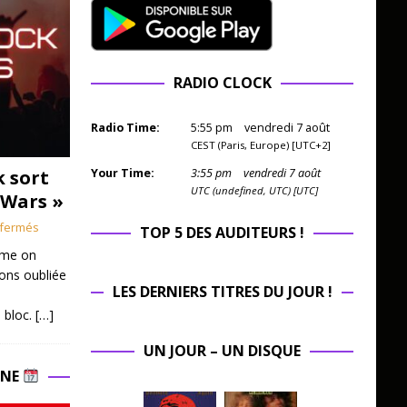
RADIO CLOCK
Radio Time:
5
:
55
pm
vendredi 7 août
CEST (Paris, Europe) [UTC+2]
k sort
Your Time:
3
:
55
pm
vendredi 7 août
UTC (undefined, UTC) [UTC]
 Wars »
fermés
TOP 5 DES AUDITEURS !
mme on
ions oubliée
LES DERNIERS TITRES DU JOUR !
 bloc.
[…]
UN JOUR – UN DISQUE
INE