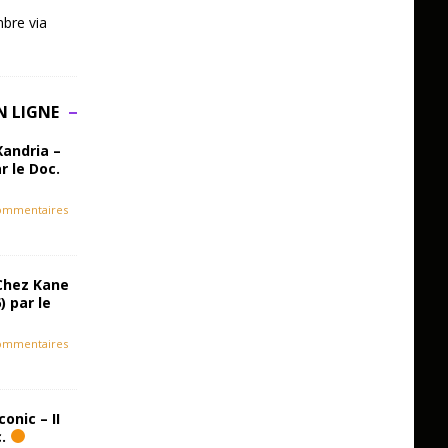
bre via
N LIGNE
Xandria –
r le Doc.
ommentaires
Chez Kane
) par le
ommentaires
onic – II
c.