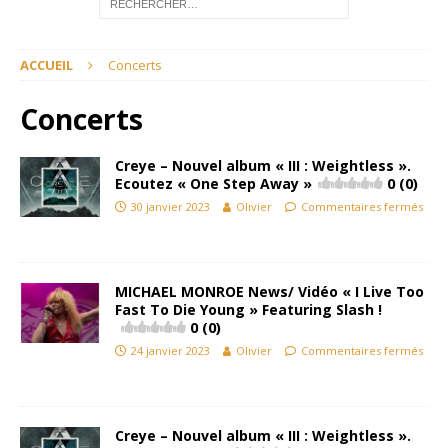
ACCUEIL
Concerts
Concerts
Creye – Nouvel album « III : Weightless ».
Ecoutez « One Step Away »
0 (0)
30 janvier 2023
Olivier
Commentaires fermés
MICHAEL MONROE News/ Vidéo « I Live Too
Fast To Die Young » Featuring Slash !
0 (0)
24 janvier 2023
Olivier
Commentaires fermés
Creye – Nouvel album « III : Weightless ».