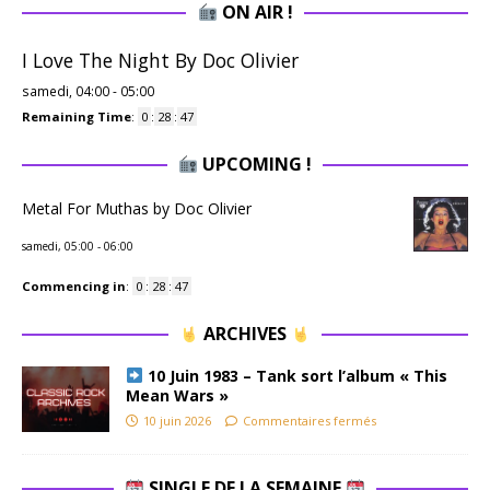
ON AIR !
I Love The Night By Doc Olivier
samedi, 04:00
-
05:00
Remaining Time
:
0
:
28
:
46
UPCOMING !
Metal For Muthas by Doc Olivier
samedi, 05:00
-
06:00
Commencing in
:
0
:
28
:
46
ARCHIVES
10 Juin 1983 – Tank sort l’album « This
Mean Wars »
10 juin 2026
Commentaires fermés
SINGLE DE LA SEMAINE