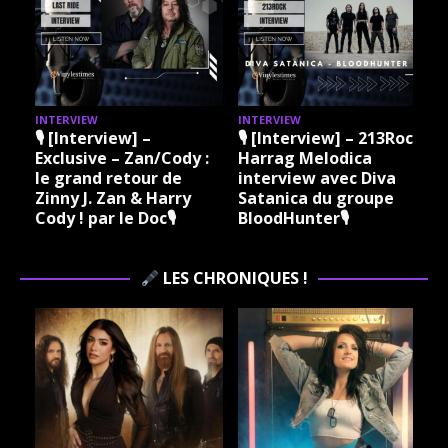
INTERVIEW
INTERVIEW
I
🎙 [Interview] –
🎙 [Interview] – 213Rock
Exclusive – Zan/Cody :
Harrag Melodica
le grand retour de
interview avec Diva
Zinny J. Zan & Harry
Satanica du groupe
Cody ! par le Doc🎙
BloodHunter🎙
LES CHRONIQUES !