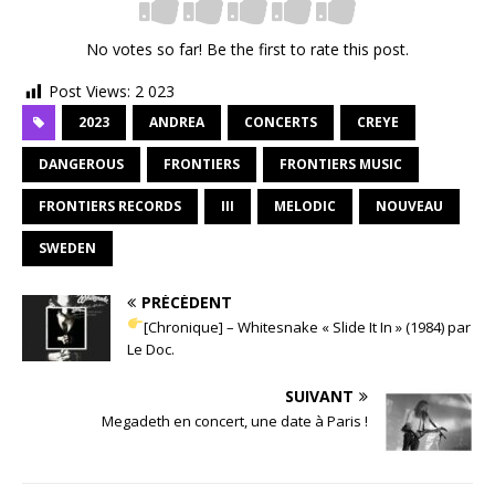
No votes so far! Be the first to rate this post.
Post Views:
2 023
2023
ANDREA
CONCERTS
CREYE
DANGEROUS
FRONTIERS
FRONTIERS MUSIC
FRONTIERS RECORDS
III
MELODIC
NOUVEAU
SWEDEN
PRÉCÉDENT
[Chronique] – Whitesnake « Slide It In » (1984) par
Le Doc.
SUIVANT
Megadeth en concert, une date à Paris !