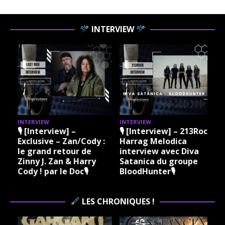
INTERVIEW
INTERVIEW
INTERVIEW
I
🎙 [Interview] –
🎙 [Interview] – 213Rock
Exclusive – Zan/Cody :
Harrag Melodica
le grand retour de
interview avec Diva
Zinny J. Zan & Harry
Satanica du groupe
Cody ! par le Doc🎙
BloodHunter🎙
LES CHRONIQUES !