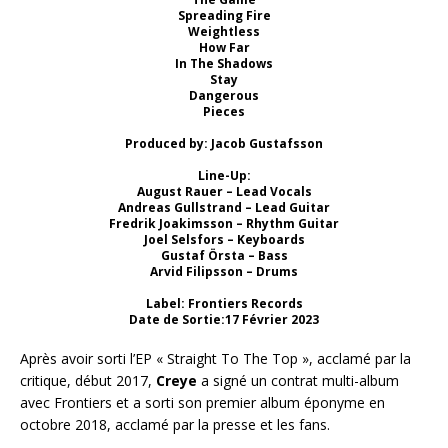
Spreading Fire
Weightless
How Far
In The Shadows
Stay
Dangerous
Pieces
Produced by: Jacob Gustafsson
Line-Up:
August Rauer – Lead Vocals
Andreas Gullstrand – Lead Guitar
Fredrik Joakimsson – Rhythm Guitar
Joel Selsfors – Keyboards
Gustaf Örsta – Bass
Arvid Filipsson – Drums
Label: Frontiers Records
Date de Sortie:17 Février 2023
Après avoir sorti l’EP « Straight To The Top », acclamé par la
critique, début 2017,
Creye
a signé un contrat multi-album
avec Frontiers et a sorti son premier album éponyme en
octobre 2018, acclamé par la presse et les fans.