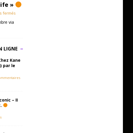
Life »
s fermés
bre via
N LIGNE
Chez Kane
) par le
ommentaires
onic – II
c.
s