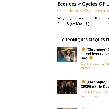
Ecoutez « Cycles Of 
17 juillet 2026
Commentaire
Way Beyond sortira le 18 septem
Pride & Joy Music !
[…]
CHRONIQUES DISQUES E
[Chronique] 
– Reckless (2026
Doc.
3 août 2026
C
fermés
[Chronique] Ic
(2026) par le Do
29 juillet 2026
Commentaires fermé