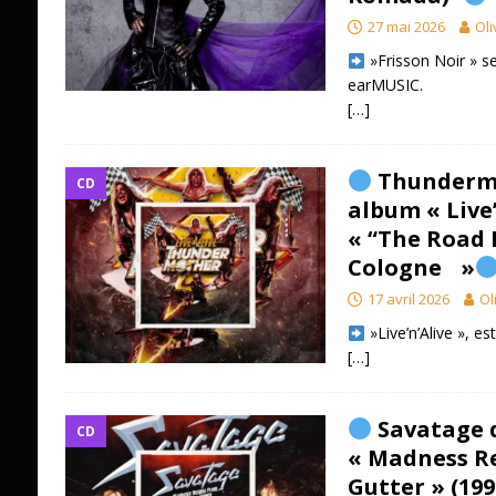
27 mai 2026
Oli
»Frisson Noir » se
earMUSIC.
[…]
Thundermo
CD
album « Live’
« “The Road I
Cologne »
17 avril 2026
Ol
»Live’n’Alive », e
[…]
Savatage d
CD
« Madness R
Gutter » (199