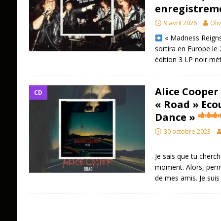
enregistreme
9 avril 2026
Oliv
« Madness Reigns
sortira en Europe le
édition 3 LP noir mét
Alice Cooper
CD
« Road » Eco
Dance »
30 octobre 2023
Je sais que tu cherc
moment. Alors, perm
de mes amis. Je suis 