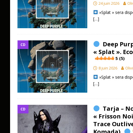
24 juin 2026
Oli
»Splat » sera disp
[…]
Deep Purp
CD
« Splat ». E
5 (5)
8 juin 2026
Oliv
»Splat » sera disp
[…]
Tarja – N
CD
« Frisson Noi
Trace Outliv
Komada)