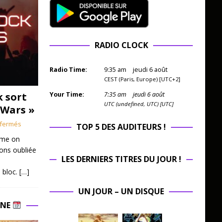
RADIO CLOCK
Radio Time:
9
:
35
am
jeudi 6 août
CEST (Paris, Europe) [UTC+2]
k sort
Your Time:
7
:
35
am
jeudi 6 août
UTC (undefined, UTC) [UTC]
 Wars »
fermés
TOP 5 DES AUDITEURS !
mme on
ions oubliée
LES DERNIERS TITRES DU JOUR !
 bloc.
[…]
UN JOUR – UN DISQUE
INE