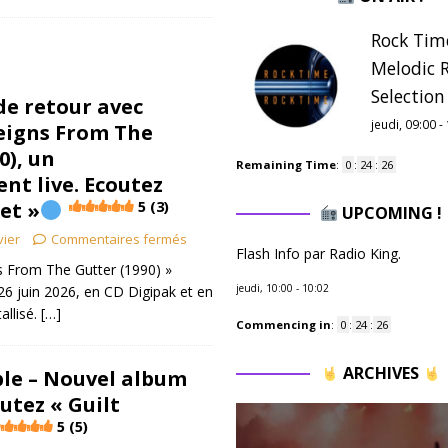
Rock Tim
Melodic 
Selection 
e retour avec
jeudi, 09:00
-
eigns From The
0), un
Remaining Time
:
0
:
24
:
25
nt live. Ecoutez
et »
5 (3)
UPCOMING !
vier
Commentaires fermés
Flash Info par Radio King.
 From The Gutter (1990) »
jeudi, 10:00
-
10:02
 26 juin 2026, en CD Digipak et en
allisé.
[…]
Commencing in
:
0
:
24
:
25
ARCHIVES
le – Nouvel album
outez « Guilt
5 (5)