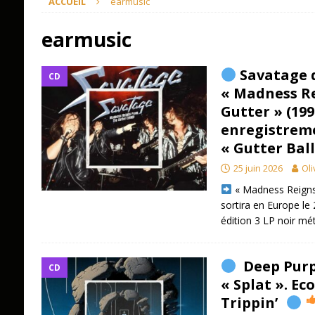
ACCUEIL
earmusic
earmusic
Savatage d
CD
« Madness R
Gutter » (199
enregistreme
« Gutter Ball
25 juin 2026
Oli
« Madness Reigns
sortira en Europe le
édition 3 LP noir mét
Deep Purp
CD
« Splat ». Ec
Trippin’