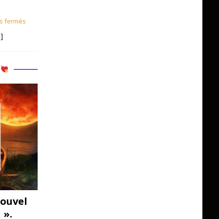
s fermés
]
R
ouvel
 ».