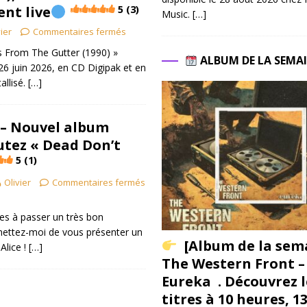
nt live
5 (3)
Music.
[…]
ier
Commentaires fermés
 From The Gutter (1990) »
ALBUM DE LA SEMA
 26 juin 2026, en CD Digipak et en
allisé.
[…]
 – Nouvel album
utez « Dead Don’t
5 (1)
Olivier
Commentaires fermés
hes à passer un très bon
ettez-moi de vous présenter un
[Album de la sem
Alice !
[…]
The Western Front –
Eureka . Découvrez l
titres à 10 heures, 1