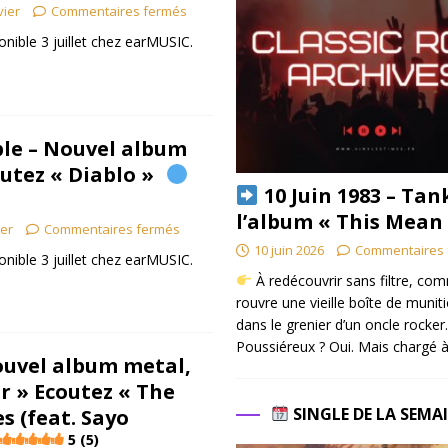
vier
Commentaires fermés
onible 3 juillet chez earMUSIC.
le – Nouvel album
coutez « Diablo »
10 Juin 1983 – Tan
l’album « This Mean
ier
Commentaires fermés
10 juin 2026
Commentaires 
onible 3 juillet chez earMUSIC.
À redécouvrir sans filtre, co
rouvre une vieille boîte de munit
dans le grenier d’un oncle rocker.
Poussiéreux ? Oui. Mais chargé à
ouvel album metal,
r » Ecoutez « The
SINGLE DE LA SEMA
es (feat. Sayo
5 (5)