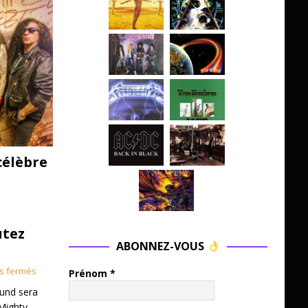
célèbre
utez
ABONNEZ-VOUS
s fermés
Prénom
*
und sera
Mighty