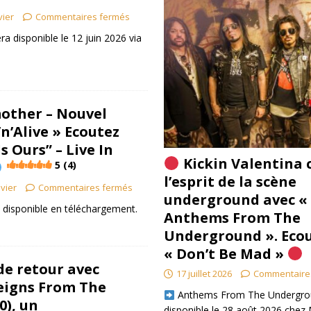
vier
Commentaires fermés
ra disponible le 12 juin 2026 via
ther – Nouvel
n’Alive » Ecoutez
s Ours” – Live In
Kickin Valentina 
5 (4)
l’esprit de la scène
ivier
Commentaires fermés
underground avec «
st disponible en téléchargement.
Anthems From The
Underground ». Eco
« Don’t Be Mad »
e retour avec
17 juillet 2026
Commentaire
eigns From The
​ Anthems From The Undergro
0), un
disponible le 28 août 2026 chez 