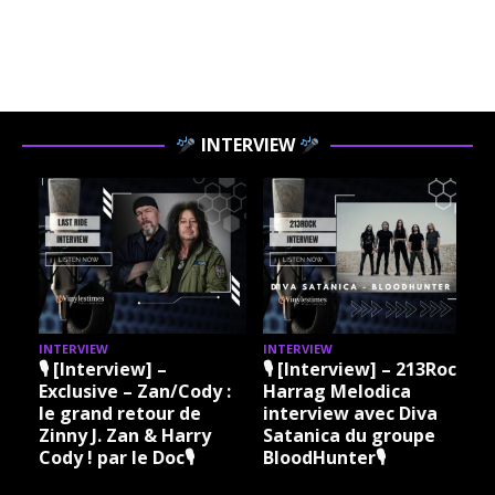
INTERVIEW
INTERVIEW
INTERVIEW
I
🎙 [Interview] –
🎙 [Interview] – 213Rock
Exclusive – Zan/Cody :
Harrag Melodica
le grand retour de
interview avec Diva
Zinny J. Zan & Harry
Satanica du groupe
Cody ! par le Doc🎙
BloodHunter🎙