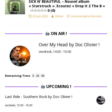
SICK N’ BEAUTIFUL – Nouvel album
« Starstruck ». Ecoutez « Drop It 2 The B »
0 (0)
22 juin 2022
Olivier
Commentaires fermés
ON AIR !
Over My Head by Doc Olivier !
vendredi, 14:03
-
15:00
Remaining Time
:
0
:
26
:
44
UPCOMING !
Last Ride - Southern Rock by Doc Olivier !
vendredi, 15:00
-
16:00