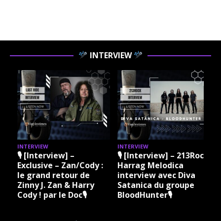
INTERVIEW
INTERVIEW
INTERVIEW
I
🎙 [Interview] –
🎙 [Interview] – 213Rock
Exclusive – Zan/Cody :
Harrag Melodica
le grand retour de
interview avec Diva
Zinny J. Zan & Harry
Satanica du groupe
Cody ! par le Doc🎙
BloodHunter🎙