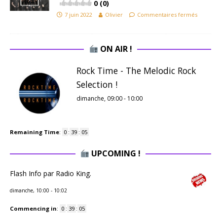
0 (0)
7 juin 2022
Olivier
Commentaires fermés
ON AIR !
Rock Time - The Melodic Rock
Selection !
dimanche, 09:00
-
10:00
Remaining Time
:
0
:
39
:
04
UPCOMING !
Flash Info par Radio King.
dimanche, 10:00
-
10:02
Commencing in
:
0
:
39
:
04