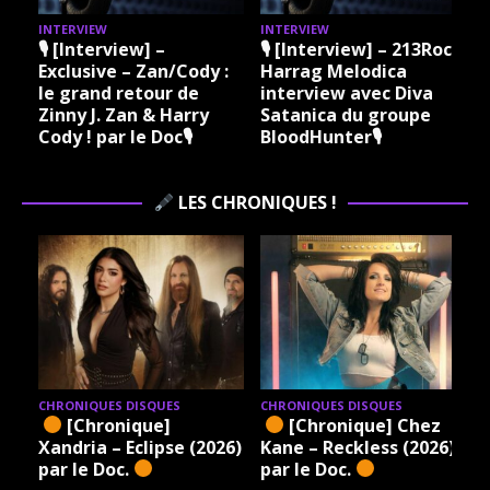
INTERVIEW
INTERVIEW
I
🎙 [Interview] –
🎙 [Interview] – 213Rock
Exclusive – Zan/Cody :
Harrag Melodica
le grand retour de
interview avec Diva
Zinny J. Zan & Harry
Satanica du groupe
Cody ! par le Doc🎙
BloodHunter🎙
LES CHRONIQUES !
CHRONIQUES DISQUES
CHRONIQUES DISQUES
[Chronique]
[Chronique] Chez
Xandria – Eclipse (2026)
Kane – Reckless (2026)
par le Doc.
par le Doc.