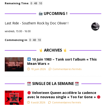
Remaining Time
:
0
:
48
:
09
UPCOMING !
Last Ride - Southern Rock by Doc Olivier !
vendredi, 15:00
-
16:00
Commencing in
:
0
:
48
:
09
ARCHIVES
10 Juin 1983 – Tank sort l’album « This
Mean Wars »
10 juin 2026
Commentaires fermés
SINGLE DE LA SEMAINE
Velveteen Queen accélère la cadence
avec le nouveau single « Too Far Gone »
6 août 2026
Commentaires fermés