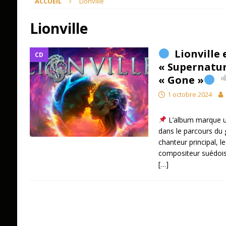
ACCUEIL
Lionville
Lionville
Lionville 
CD
« Supernatur
« Gone »
1 octobre 2024
L’album marque u
dans le parcours du
chanteur principal, l
compositeur suédois 
[…]