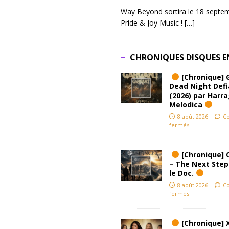
Way Beyond sortira le 18 septem
Pride & Joy Music !
[…]
CHRONIQUES DISQUES E
[Chronique] 
Dead Night Def
(2026) par Harr
Melodica
8 août 2026
C
fermés
[Chronique] 
– The Next Step
le Doc.
8 août 2026
C
fermés
[Chronique] 