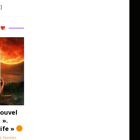
]
R
ouvel
 ».
Life »
s fermés