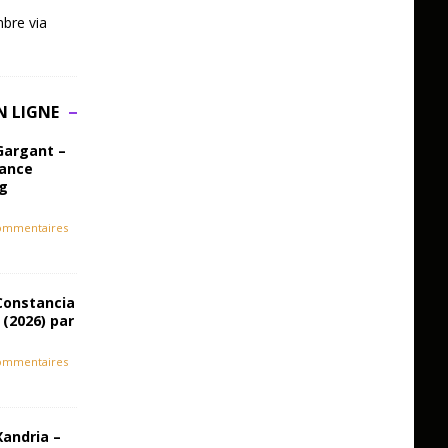
bre via
N LIGNE
Gargant –
iance
ag
ommentaires
Constancia
 (2026) par
ommentaires
Xandria –