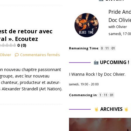
Pride And
Doc Olivie
with Olivier
est de retour avec
samedi, 17:0
al ». Ecoutez
0 (0)
Remaining Time
:
0
:
11
:
00
Olivier
Commentaires fermés
UPCOMING !
n nouveau chapitre passionnant
I Wanna Rock ! by Doc Olivier.
 groupe, avec leur nouveau
e chanteur, producteur et auteur-
samedi, 19:00
-
20:00
Alexander Strandell (Art Nation).
Commencing in
:
1
:
11
:
00
ARCHIVES