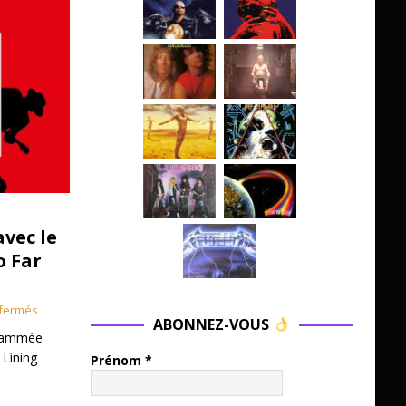
avec le
o Far
fermés
ABONNEZ-VOUS
grammée
 Lining
Prénom
*