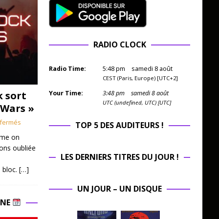
RADIO CLOCK
Radio Time:
5
:
48
pm
samedi 8 août
CEST (Paris, Europe) [UTC+2]
k sort
Your Time:
3
:
48
pm
samedi 8 août
UTC (undefined, UTC) [UTC]
 Wars »
fermés
TOP 5 DES AUDITEURS !
mme on
ions oubliée
LES DERNIERS TITRES DU JOUR !
 bloc.
[…]
UN JOUR – UN DISQUE
INE