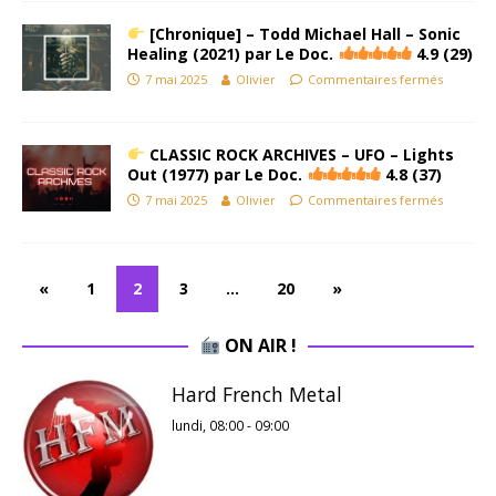
[Chronique] – Todd Michael Hall – Sonic
Healing (2021) par Le Doc.
4.9 (29)
7 mai 2025
Olivier
Commentaires fermés
CLASSIC ROCK ARCHIVES – UFO – Lights
Out (1977) par Le Doc.
4.8 (37)
7 mai 2025
Olivier
Commentaires fermés
«
1
2
3
…
20
»
ON AIR !
Hard French Metal
lundi, 08:00
-
09:00