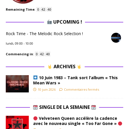
Remaining Time
:
0
:
42
:
39
UPCOMING !
Rock Time - The Melodic Rock Selection !
lundi, 09:00
-
10:00
Commencing in
:
0
:
42
:
39
ARCHIVES
10 Juin 1983 – Tank sort l’album « This
Mean Wars »
10 juin 2026
Commentaires fermés
SINGLE DE LA SEMAINE
Velveteen Queen accélère la cadence
avec le nouveau single « Too Far Gone »