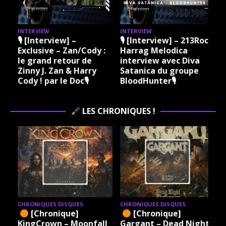
INTERVIEW
INTERVIEW
I
🎙 [Interview] –
🎙 [Interview] – 213Rock
Exclusive – Zan/Cody :
Harrag Melodica
le grand retour de
interview avec Diva
Zinny J. Zan & Harry
Satanica du groupe
Cody ! par le Doc🎙
BloodHunter🎙
LES CHRONIQUES !
CHRONIQUES DISQUES
CHRONIQUES DISQUES
[Chronique]
[Chronique]
KingCrown – Moonfall
Gargant – Dead Night