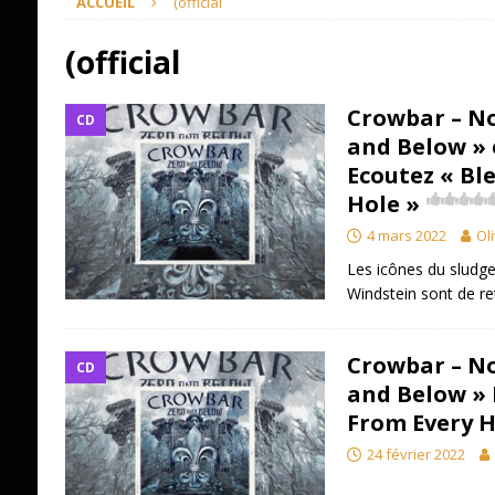
ACCUEIL
(official
(official
Crowbar – No
CD
and Below » 
Ecoutez « Bl
Hole »
4 mars 2022
Oli
Les icônes du sludge 
Windstein sont de re
Crowbar – No
CD
and Below » 
From Every H
24 février 2022