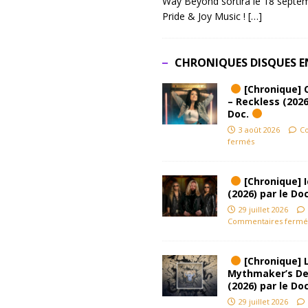
Way Beyond sortira le 18 septem
Pride & Joy Music !
[…]
CHRONIQUES DISQUES E
[Chronique] 
– Reckless (2026
Doc.
3 août 2026
C
fermés
[Chronique] Ic
(2026) par le Do
29 juillet 2026
Commentaires fermé
[Chronique] L
Mythmaker’s D
(2026) par le Do
29 juillet 2026