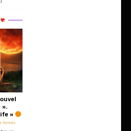
]
R
ouvel
 ».
Life »
s fermés