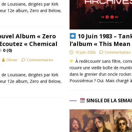
de Louisiane, dirigées par Kirk
 leur 12e album, Zero and Below,
10 Juin 1983 – Tan
uvel Album « Zero
l’album « This Mean
Ecoutez « Chemical
0 (0)
10 juin 2026
Commentaires 
Olivier
Commentaires
À redécouvrir sans filtre, co
rouvre une vieille boîte de munit
dans le grenier d’un oncle rocker.
de Louisiane, dirigées par Kirk
Poussiéreux ? Oui. Mais chargé à
 leur 12e album, Zero and Below,
SINGLE DE LA SEMA