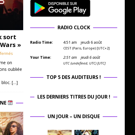
RADIO CLOCK
k sort
Radio Time:
4
:
51
am
jeudi 6 août
 Wars »
CEST (Paris, Europe) [UTC+2]
fermés
Your Time:
2
:
51
am
jeudi 6 août
mme on
UTC (undefined, UTC) [UTC]
ions oubliée
TOP 5 DES AUDITEURS !
 bloc.
[…]
LES DERNIERS TITRES DU JOUR !
INE
UN JOUR – UN DISQUE