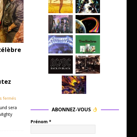
célèbre
utez
s fermés
und sera
ABONNEZ-VOUS
Mighty
Prénom
*