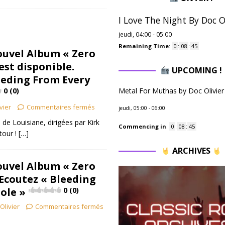
I Love The Night By Doc Ol
jeudi, 04:00
-
05:00
Remaining Time
:
0
:
08
:
44
uvel Album « Zero
est disponible.
UPCOMING !
eeding From Every
0 (0)
Metal For Muthas by Doc Olivier
vier
Commentaires fermés
jeudi, 05:00
-
06:00
de Louisiane, dirigées par Kirk
Commencing in
:
0
:
08
:
44
tour !
[…]
ARCHIVES
uvel Album « Zero
Ecoutez « Bleeding
ole »
0 (0)
Olivier
Commentaires fermés