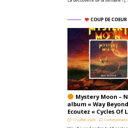
La découverte de la semaine !
[…
COUP DE COEU
Mystery Moon – N
album « Way Beyond
Ecoutez « Cycles Of 
17 juillet 2026
Commentaire