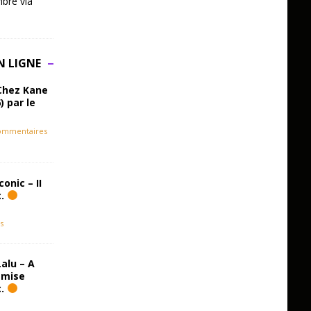
bre via
N LIGNE
Chez Kane
) par le
ommentaires
onic – II
c.
s
alu – A
emise
c.