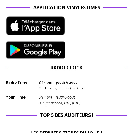
APPLICATION VINYLESTIMES
RADIO CLOCK
Radio Time:
8
:
14
pm
jeudi 6 août
CEST (Paris, Europe) [UTC+2]
Your Time:
6
:
14
pm
jeudi 6 août
UTC (undefined, UTC) [UTC]
TOP 5 DES AUDITEURS !
LES DERNIERS TITRES DU JOUR !