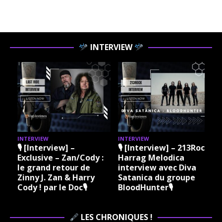
INTERVIEW
INTERVIEW
INTERVIEW
I
🎙 [Interview] –
🎙 [Interview] – 213Rock
Exclusive – Zan/Cody :
Harrag Melodica
le grand retour de
interview avec Diva
Zinny J. Zan & Harry
Satanica du groupe
Cody ! par le Doc🎙
BloodHunter🎙
LES CHRONIQUES !