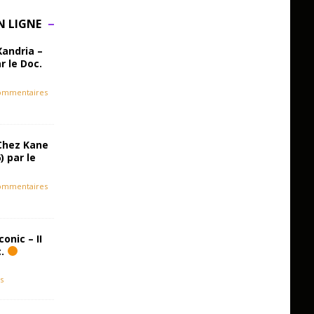
N LIGNE
Xandria –
r le Doc.
ommentaires
Chez Kane
) par le
ommentaires
onic – II
c.
s