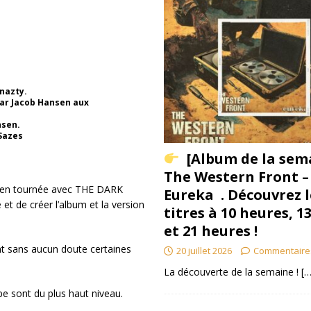
nazty.
par Jacob Hansen aux
nsen.
 Sazes
[Album de la sem
The Western Front –
r en tournée avec THE DARK
Eureka . Découvrez l
t de créer l’album et la version
titres à 10 heures, 1
et 21 heures !
ent sans aucun doute certaines
20 juillet 2026
Commentaire
La découverte de la semaine !
[…
pe sont du plus haut niveau.