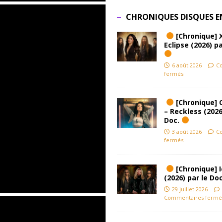
CHRONIQUES DISQUES E
[Chronique] 
Eclipse (2026) pa
6 août 2026
C
fermés
[Chronique] 
– Reckless (2026
Doc.
3 août 2026
C
fermés
[Chronique] Ic
(2026) par le Do
29 juillet 2026
Commentaires fermé