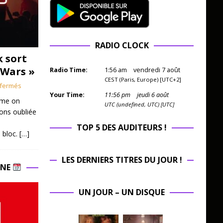
RADIO CLOCK
k sort
 Wars »
Radio Time:
1
:
56
am
vendredi 7 août
CEST (Paris, Europe) [UTC+2]
fermés
Your Time:
11
:
56
pm
jeudi 6 août
mme on
UTC (undefined, UTC) [UTC]
ions oubliée
TOP 5 DES AUDITEURS !
 bloc.
[…]
LES DERNIERS TITRES DU JOUR !
INE
UN JOUR – UN DISQUE