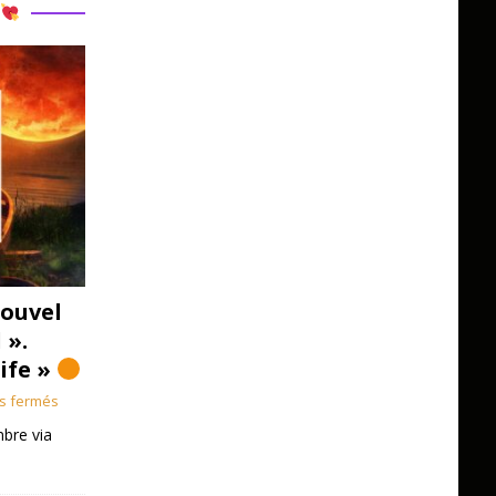
R
ouvel
 ».
Life »
s fermés
bre via