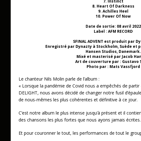
7. Instinct
8. Heart Of Darkness
9. Achilles Heel
10. Power Of Now
Date de sortie: 08 avril 2022
Label : AFM RECORD
SFINAL ADVENT est produit par Dy
Enregistré par Dynazty à Stockholm, Suède et 
Hansen Studios, Danemark.
Mixé et masterisé par Jacob Ha
Art de couverture par : Gustavo
Photo par : Mats Vassfjord
Le chanteur Nils Molin parle de l’album :
« Lorsque la pandémie de Covid nous a empêchés de parti
DELIGHT, nous avons décidé de changer notre fusil d’épaule e
de nous-mêmes les plus cohérentes et définitive à ce jour.
C’est notre album le plus intense jusqu’à présent et il conti
des chansons les plus fortes que nous ayons jamais écrites.
Et pour couronner le tout, les performances de tout le grou