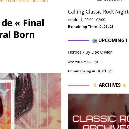
ent » Ecoutez « Natural Born
Calling Classic Rock Night
de « Final
vendredi, 00:00
-
02:00
Remaining Time
:
0
:
03
:
20
ral Born
UPCOMING !
Heroes - By Doc Olivier
vendredi, 02:00
-
03:00
Commencing in
:
0
:
03
:
20
ARCHIVES