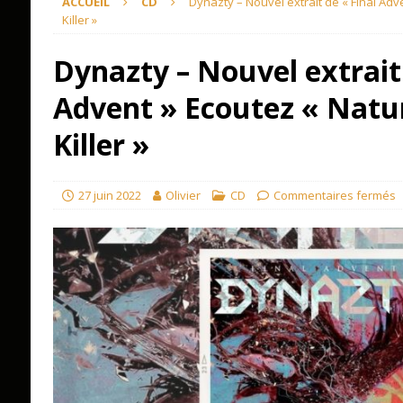
ACCUEIL
CD
Dynazty – Nouvel extrait de « Final Adv
Killer »
Dynazty – Nouvel extrait 
Advent » Ecoutez « Natu
Killer »
27 juin 2022
Olivier
CD
Commentaires fermés