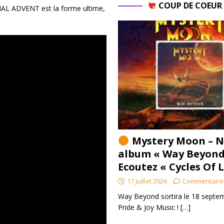
COUP DE COEU
FINAL ADVENT est la forme ultime,
Mystery Moon – N
album « Way Beyond
Ecoutez « Cycles Of 
17 juillet 2026
Commentaire
Way Beyond sortira le 18 septem
Pride & Joy Music !
[…]