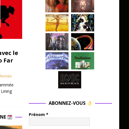
avec le
o Far
fermés
grammée
 Lining
ABONNEZ-VOUS
Prénom
*
INE