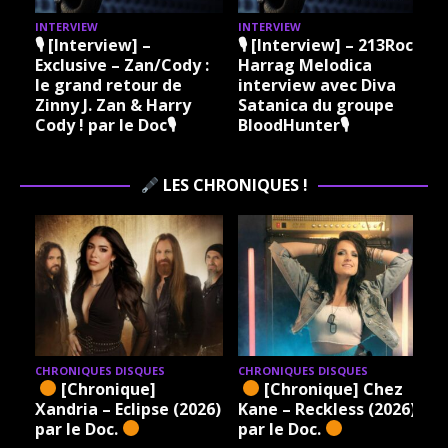
INTERVIEW
INTERVIEW
I
🎙 [Interview] –
🎙 [Interview] – 213Rock
Exclusive – Zan/Cody :
Harrag Melodica
le grand retour de
interview avec Diva
Zinny J. Zan & Harry
Satanica du groupe
Cody ! par le Doc🎙
BloodHunter🎙
LES CHRONIQUES !
CHRONIQUES DISQUES
CHRONIQUES DISQUES
[Chronique]
[Chronique] Chez
Xandria – Eclipse (2026)
Kane – Reckless (2026)
par le Doc.
par le Doc.