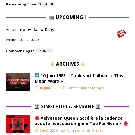
Remaining Time
:
0
:
04
:
00
UPCOMING !
Flash Info by Radio King.
vendredi, 07:00
-
07:03
Commencing in
:
0
:
04
:
00
ARCHIVES
10 Juin 1983 – Tank sort l’album « This
Mean Wars »
10 juin 2026
Commentaires fermés
SINGLE DE LA SEMAINE
Velveteen Queen accélère la cadence
avec le nouveau single « Too Far Gone »
6 août 2026
Commentaires fermés