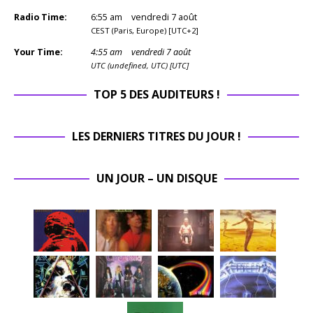
Radio Time:
6
:
56
am
vendredi 7 août
CEST (Paris, Europe) [UTC+2]
Your Time:
4
:
56
am
vendredi 7 août
UTC (undefined, UTC) [UTC]
TOP 5 DES AUDITEURS !
LES DERNIERS TITRES DU JOUR !
UN JOUR – UN DISQUE