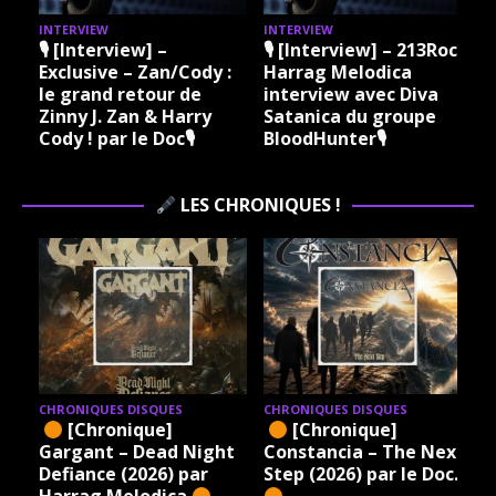
INTERVIEW
INTERVIEW
I
🎙 [Interview] –
🎙 [Interview] – 213Rock
Exclusive – Zan/Cody :
Harrag Melodica
le grand retour de
interview avec Diva
Zinny J. Zan & Harry
Satanica du groupe
Cody ! par le Doc🎙
BloodHunter🎙
LES CHRONIQUES !
CHRONIQUES DISQUES
CHRONIQUES DISQUES
[Chronique]
[Chronique]
Gargant – Dead Night
Constancia – The Next
Defiance (2026) par
Step (2026) par le Doc.