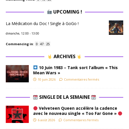
UPCOMING !
La Médication du Doc ! Single à GoGo !
dimanche, 12:00
-
13:00
Commencing in
:
0
:
47
:
25
ARCHIVES
10 Juin 1983 – Tank sort l’album « This
Mean Wars »
10 juin 2026
Commentaires fermés
SINGLE DE LA SEMAINE
Velveteen Queen accélère la cadence
avec le nouveau single « Too Far Gone »
6 août 2026
Commentaires fermés