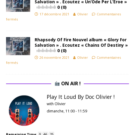
Salvation » . Ecoutez « Un’Ode Per L’Eroe »
0 (0)
17 décembre 2021
Olivier
Commentaires
fermés
Rhapsody Of Fire Nouvel album « Glory For
Salvation » . Ecoutez « Chains Of Destiny »
0 (0)
26 novembre 2021
Olivier
Commentaires
fermés
ON AIR !
Play It Loud By Doc Olivier !
with Olivier
dimanche, 11:00
-
11:59
Remaining Time
:
0
:
46
:
25