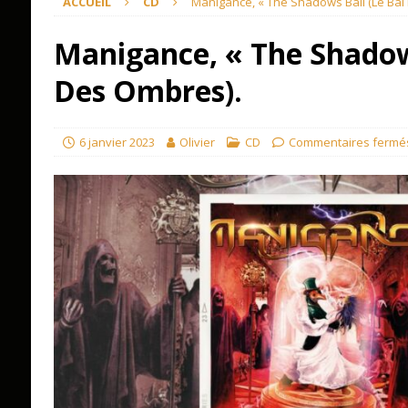
ACCUEIL
CD
Manigance, « The Shadows Ball (Le Bal
Manigance, « The Shadows
Des Ombres).
6 janvier 2023
Olivier
CD
Commentaires fermé