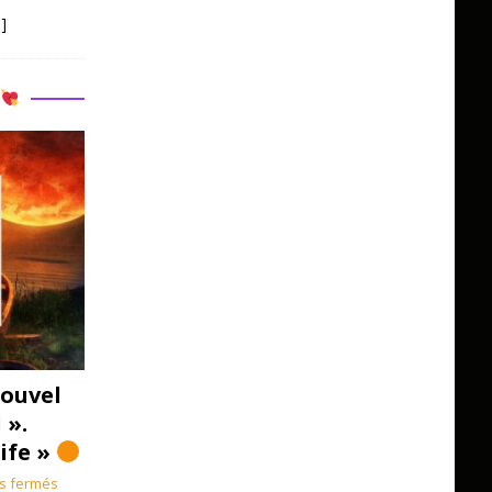
]
R
ouvel
 ».
Life »
s fermés