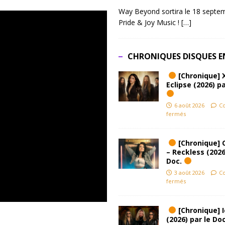
Way Beyond sortira le 18 septem
Pride & Joy Music !
[…]
CHRONIQUES DISQUES E
[Chronique] 
Eclipse (2026) pa
6 août 2026
C
fermés
[Chronique] 
– Reckless (2026
Doc.
3 août 2026
C
fermés
[Chronique] Ic
(2026) par le Do