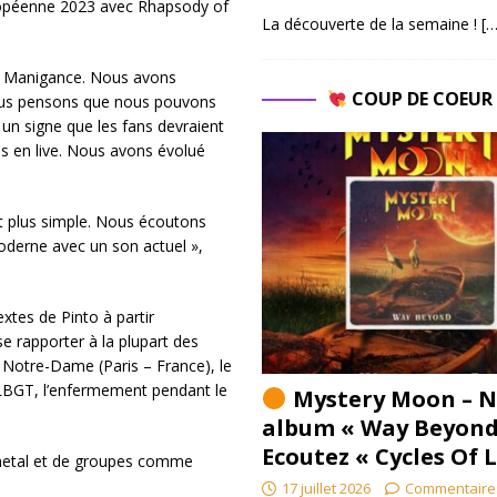
uropéenne 2023 avec Rhapsody of
La découverte de la semaine !
[…
de Manigance. Nous avons
COUP DE COEU
Nous pensons que nous pouvons
un signe que les fans devraient
s en live. Nous avons évolué
st plus simple. Nous écoutons
oderne avec un son actuel »,
xtes de Pinto à partir
e rapporter à la plupart des
le Notre-Dame (Paris – France), le
LBGT, l’enfermement pendant le
Mystery Moon – N
album « Way Beyond
Ecoutez « Cycles Of 
metal et de groupes comme
17 juillet 2026
Commentaire