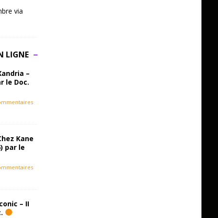
bre via
N LIGNE
Xandria –
r le Doc.
ommentaires
Chez Kane
) par le
ommentaires
onic – II
c.