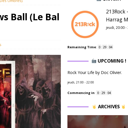
 Des Ombres).
213Rock -
 Ball (Le Bal
Harrag M
jeudi, 20:00
-
s
Remaining Time
:
0
:
29
:
03
UPCOMING !
Rock Your Life by Doc Olivier.
jeudi, 21:00
-
22:00
Commencing in
:
0
:
29
:
03
ARCHIVES