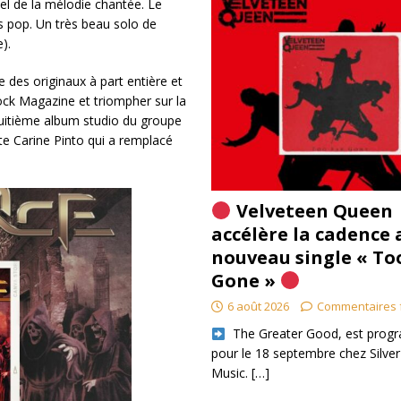
iel de la mélodie chantée. Le
s pop. Un très beau solo de
).
des originaux à part entière et
ock Magazine et triompher sur la
 huitième album studio du groupe
ste Carine Pinto qui a remplacé
Velveteen Queen
accélère la cadence 
nouveau single « To
Gone »
6 août 2026
Commentaires 
​ The Greater Good, est pro
pour le 18 septembre chez Silver
Music.
[…]