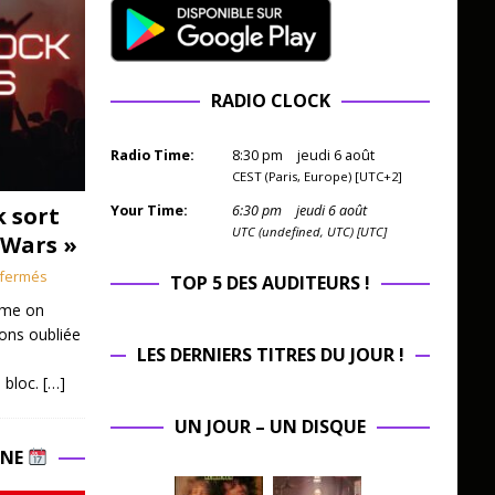
RADIO CLOCK
Radio Time:
8
:
30
pm
jeudi 6 août
CEST (Paris, Europe) [UTC+2]
k sort
Your Time:
6
:
30
pm
jeudi 6 août
UTC (undefined, UTC) [UTC]
 Wars »
fermés
TOP 5 DES AUDITEURS !
mme on
ions oubliée
LES DERNIERS TITRES DU JOUR !
 bloc.
[…]
UN JOUR – UN DISQUE
INE