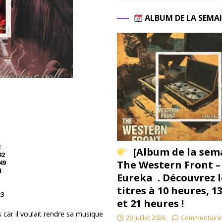
ALBUM DE LA SEMA
2
[Album de la sem
42
The Western Front –
49
4
Eureka . Découvrez l
titres à 10 heures, 1
23
et 21 heures !
 car il voulait rendre sa musique
20 juillet 2026
Commentaire