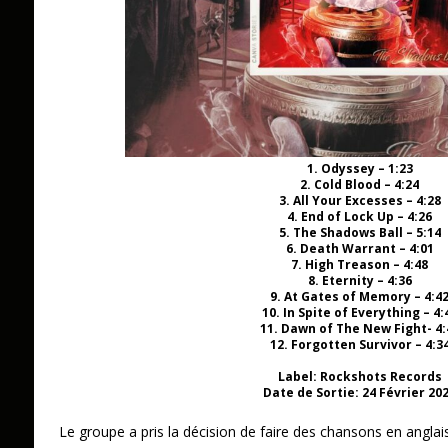
1. Odyssey – 1:23
2. Cold Blood – 4:24
3. All Your Excesses – 4:28
4. End of Lock Up – 4:26
5. The Shadows Ball – 5:14
6. Death Warrant – 4:01
7. High Treason – 4:48
8. Eternity – 4:36
9. At Gates of Memory – 4:4
10. In Spite of Everything – 4:
11. Dawn of The New Fight- 4:
12. Forgotten Survivor – 4:3
Label: Rockshots Records
Date de Sortie: 24 Février 20
Le groupe a pris la décision de faire des chansons en anglais