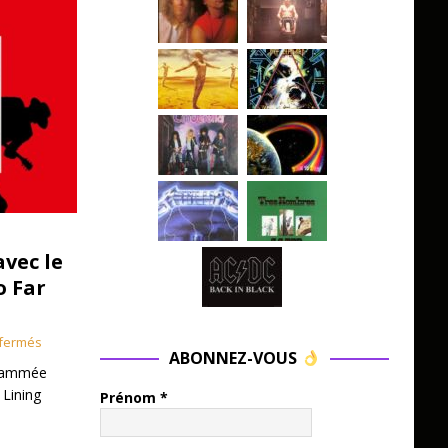
avec le
o Far
fermés
ABONNEZ-VOUS
grammée
 Lining
Prénom
*