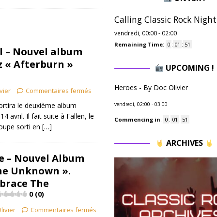
Calling Classic Rock Night
vendredi, 00:00
-
02:00
Remaining Time
:
0
:
01
:
50
l – Nouvel album
ez « Afterburn »
UPCOMING !
Heroes - By Doc Olivier
vier
Commentaires fermés
sortira le deuxième album
vendredi, 02:00
-
03:00
4 avril. Il fait suite à Fallen, le
Commencing in
:
0
:
01
:
50
oupe sorti en
[…]
ARCHIVES
re – Nouvel Album
he Unknown ».
brace The
0 (0)
livier
Commentaires fermés