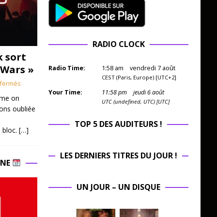
RADIO CLOCK
k sort
 Wars »
Radio Time:
1
:
58
am
vendredi 7 août
CEST (Paris, Europe) [UTC+2]
fermés
Your Time:
11
:
58
pm
jeudi 6 août
mme on
UTC (undefined, UTC) [UTC]
ions oubliée
TOP 5 DES AUDITEURS !
 bloc.
[…]
LES DERNIERS TITRES DU JOUR !
INE
UN JOUR – UN DISQUE