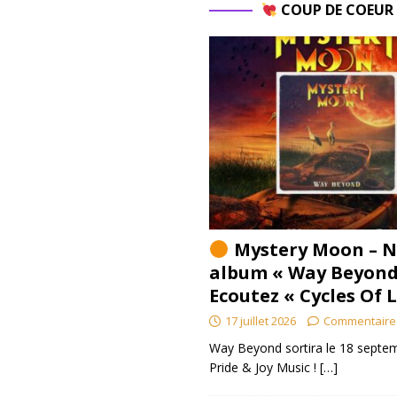
COUP DE COEU
Mystery Moon – N
album « Way Beyond
Ecoutez « Cycles Of 
17 juillet 2026
Commentaire
Way Beyond sortira le 18 septem
Pride & Joy Music !
[…]