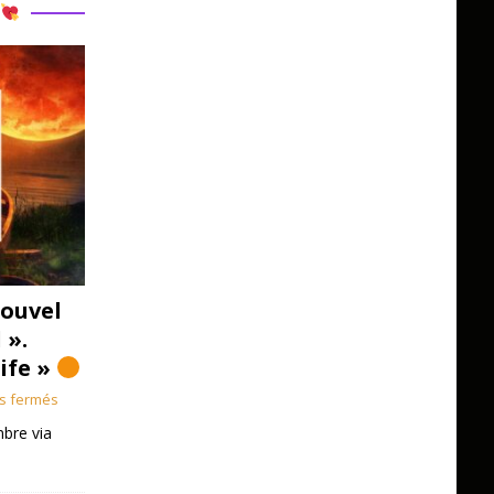
R
ouvel
 ».
Life »
s fermés
bre via