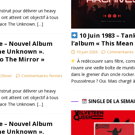
onstruit pour délivrer un heavy
 ont atteint cet objectif à tous
brace The Unknown.
[…]
10 Juin 1983 – Tan
l’album « This Mean
re – Nouvel Album
he Unknown ».
10 juin 2026
Commentaires 
to The Mirror »
À redécouvrir sans filtre, co
rouvre une vieille boîte de munit
dans le grenier d’un oncle rocker.
Olivier
Commentaires fermés
Poussiéreux ? Oui. Mais chargé à
onstruit pour délivrer un heavy
 ont atteint cet objectif à tous
SINGLE DE LA SEMA
brace The Unknown.
[…]
re – Nouvel Album
he Unknown ».