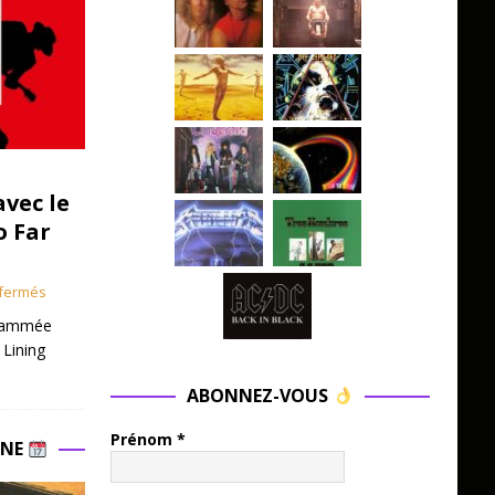
avec le
o Far
fermés
grammée
 Lining
ABONNEZ-VOUS
Prénom
*
INE