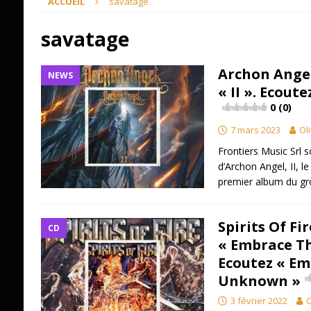
ACCUEIL
savatage
savatage
Archon Ange
NEWS
« II ». Ecout
0 (0)
7 mars 2023
Oli
Frontiers Music Srl 
d’Archon Angel, II, le 1
premier album du gr
Spirits Of Fi
CD
« Embrace T
Ecoutez « Em
Unknown »
3 février 2022
O