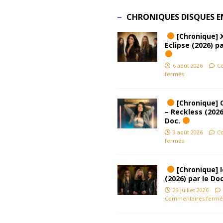
CHRONIQUES DISQUES E
[Chronique] 
Eclipse (2026) pa
6 août 2026
C
fermés
[Chronique] 
– Reckless (2026
Doc.
3 août 2026
C
fermés
[Chronique] Ic
(2026) par le Do
29 juillet 2026
Commentaires fermé