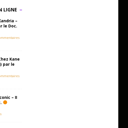
N LIGNE
Xandria –
r le Doc.
ommentaires
Chez Kane
) par le
ommentaires
onic – II
c.
s