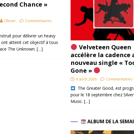
Second Chance »
Olivier
Commentaires
onstruit pour délivrer un heavy
 ont atteint cet objectif à tous
Velveteen Queen
brace The Unknown.
[…]
accélère la cadence 
nouveau single « To
Gone »
6 août 2026
Commentaires 
​ The Greater Good, est pro
pour le 18 septembre chez Silver
Music.
[…]
ALBUM DE LA SEMA