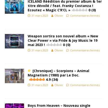
ICELAND Réédition du premier album & 1er
titre dévoilé / feat. Franky Costanza !
Ecoutez « Magic C’R’CL »
0 (0)
31 mars 2023
Olivier
Commentaires fermés
Weapon sortira son nouvel album « New
Clear Power » via Pride & Joy Music le 19
mai 2023 !
0 (0)
31 mars 2023
Olivier
Commentaires fermés
[Chronique] – Scorpions – Animal
Magnetism (1980) par Le Doc.
4.9 (34)
31 mars 2023
Olivier
Commentaires fermés
Boys From Heaven – Nouveau single