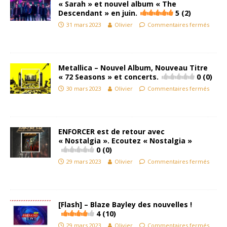
« Sarah » et nouvel album « The
Descendant » en juin.
5 (2)
31 mars 2023
Olivier
Commentaires fermés
Metallica – Nouvel Album, Nouveau Titre
« 72 Seasons » et concerts.
0 (0)
30 mars 2023
Olivier
Commentaires fermés
ENFORCER est de retour avec
« Nostalgia ». Ecoutez « Nostalgia »
0 (0)
29 mars 2023
Olivier
Commentaires fermés
[Flash] – Blaze Bayley des nouvelles !
4 (10)
29 mars 2023
Olivier
Commentaires fermés