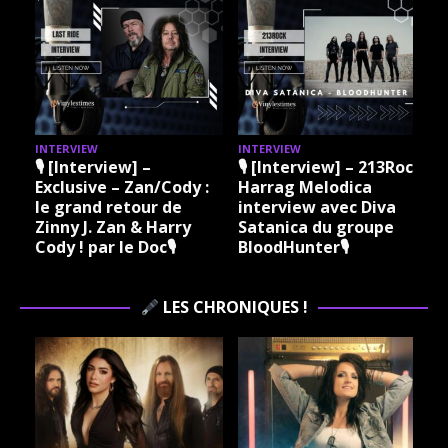
INTERVIEW
INTERVIEW
I
🎙 [Interview] –
🎙 [Interview] – 213Rock
Exclusive – Zan/Cody :
Harrag Melodica
le grand retour de
interview avec Diva
Zinny J. Zan & Harry
Satanica du groupe
Cody ! par le Doc🎙
BloodHunter🎙
LES CHRONIQUES !