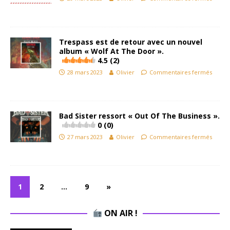
Trespass est de retour avec un nouvel
album « Wolf At The Door ».
4.5 (2)
28 mars 2023
Olivier
Commentaires fermés
Bad Sister ressort « Out Of The Business ».
0 (0)
27 mars 2023
Olivier
Commentaires fermés
1
2
…
9
»
ON AIR !