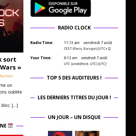
RADIO CLOCK
Radio Time:
11
:
13
am
vendredi 7 août
CEST (Paris, Europe) [UTC+2]
k sort
Your Time:
9
:
13
am
vendredi 7 août
UTC (undefined, UTC) [UTC]
 Wars »
fermés
TOP 5 DES AUDITEURS !
mme on
ions oubliée
LES DERNIERS TITRES DU JOUR !
 bloc.
[…]
UN JOUR – UN DISQUE
INE