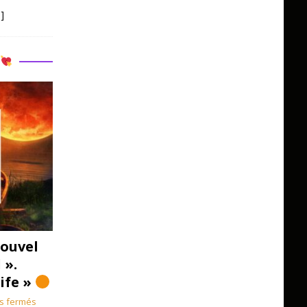
]
R
ouvel
 ».
Life »
s fermés