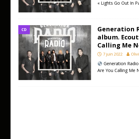
« Lights Go Out In P
Generation R
CD
album. Ecout
Calling Me N
7 juin 2022
Oliv
Generation Radio
Are You Calling Me