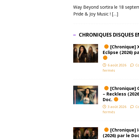
Way Beyond sortira le 18 septem
Pride & Joy Music !
[…]
CHRONIQUES DISQUES E
[Chronique] 
Eclipse (2026) pa
6 août 2026
C
fermés
[Chronique] 
– Reckless (2026
Doc.
3 août 2026
C
fermés
[Chronique] Ic
(2026) par le Do