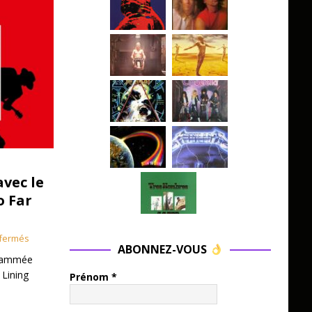
avec le
o Far
fermés
ABONNEZ-VOUS
grammée
 Lining
Prénom
*