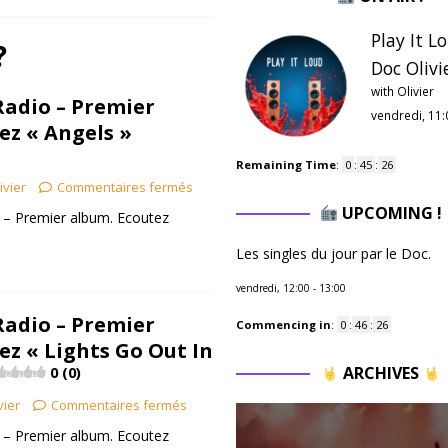
Play It L
?
Doc Olivie
with Olivier
adio – Premier
vendredi, 11:
ez « Angels »
Remaining Time
:
0
:
45
:
25
ivier
Commentaires fermés
UPCOMING !
 – Premier album. Ecoutez
Les singles du jour par le Doc.
vendredi, 12:00
-
13:00
adio – Premier
Commencing in
:
0
:
46
:
25
ez « Lights Go Out In
ARCHIVES
0 (0)
vier
Commentaires fermés
 – Premier album. Ecoutez