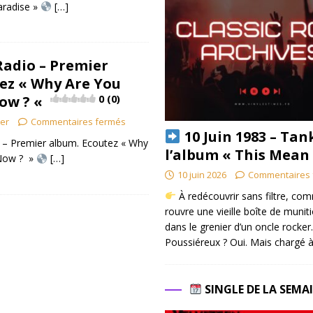
aradise »
[…]
adio – Premier
ez « Why Are You
ow ? «
0 (0)
ier
Commentaires fermés
10 Juin 1983 – Tan
 – Premier album. Ecoutez « Why
l’album « This Mean
 Now ? »
[…]
10 juin 2026
Commentaires 
À redécouvrir sans filtre, co
rouvre une vieille boîte de munit
dans le grenier d’un oncle rocker.
Poussiéreux ? Oui. Mais chargé à
SINGLE DE LA SEMA