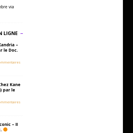
bre via
N LIGNE
Xandria –
r le Doc.
ommentaires
Chez Kane
) par le
ommentaires
onic – II
c.