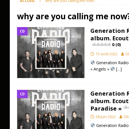
ACCUEIL
why are you calling me now?
why are you calling me now
Generation R
CD
album. Ecout
0 (0)
13 août 2022
Ol
Generation Radio
« Angels »
[…]
Generation R
CD
album. Ecout
Paradise »
28 juin 2022
Oli
Generation Radio