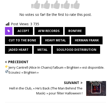
No votes so far! Be the first to rate this post.
Post Views:
3 735
ACCEPT
AFM RECORDS
BONFIRE
CUT TO THE BONE
HEAVY METAL
HERMAN FRANK
JADED HEART
METAL
SOULFOOD DISTRIBUTION
PRÉCÉDENT
Jerry Cantrell (Alice In Chains) l’album « Brighten » est disponible.
Ecoutez « Brighten »
SUIVANT
Hell in the Club, « He’s Back (The Man Behind The
Mask) » pour fêter Halloween !