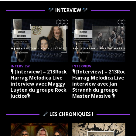
INTERVIEW
INTERVIEW
INTERVIEW
3Rock
🎙 [Interview] – 213Rock
🎙 [Interview] – 213Rock
ive
Harrag Melodica Live
Harrag Melodica Live
ggy
interview avec Jan
interview avec
Rock
Strandh du groupe
Philippe Courtois de
Master Massive 🎙
l’Argilière de
Misanthrope🎙
LES CHRONIQUES !