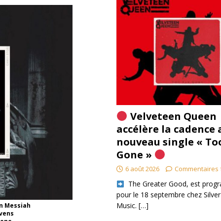
Velveteen Queen
accélère la cadence 
nouveau single « To
Gone »
6 août 2026
Commentaires 
​ The Greater Good, est pro
pour le 18 septembre chez Silver
Music.
[…]
un Messiah
evens