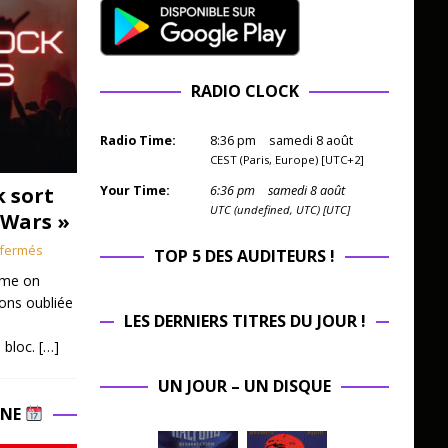
RADIO CLOCK
Radio Time:
8
:
36
pm
samedi 8 août
CEST (Paris, Europe) [UTC+2]
k sort
Your Time:
6
:
36
pm
samedi 8 août
UTC (undefined, UTC) [UTC]
 Wars »
fermés
TOP 5 DES AUDITEURS !
mme on
ions oubliée
LES DERNIERS TITRES DU JOUR !
 bloc.
[…]
UN JOUR – UN DISQUE
INE