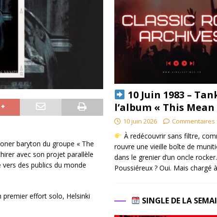
10 Juin 1983 – Tan
l’album « This Mean
10 juin 2026
Commentaires 
À redécouvrir sans filtre, co
ooner baryton du groupe « The
rouvre une vieille boîte de munit
hirer avec son projet parallèle
dans le grenier d’un oncle rocker.
e vers des publics du monde
Poussiéreux ? Oui. Mais chargé à
premier effort solo, Helsinki
SINGLE DE LA SEMA