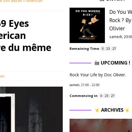
ose son album « American
Do You 
Rock ? By
69 Eyes
Olivier
erican
samedi, 20:0
tre du même
Remaining Time
:
0
:
23
:
26
UPCOMING !
Rock Your Life by Doc Olivier.
més
samedi, 21:00
-
22:00
Commencing in
:
0
:
23
:
26
ARCHIVES