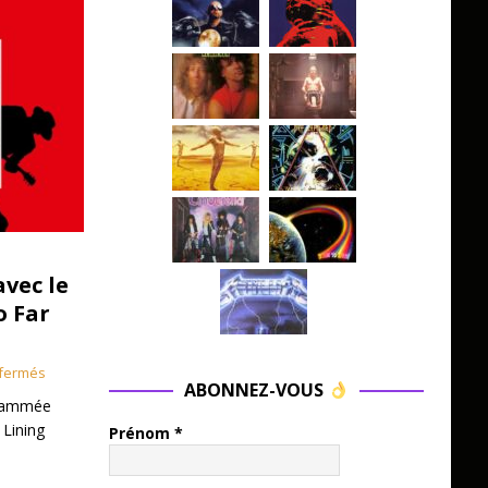
avec le
o Far
fermés
ABONNEZ-VOUS
grammée
 Lining
Prénom
*