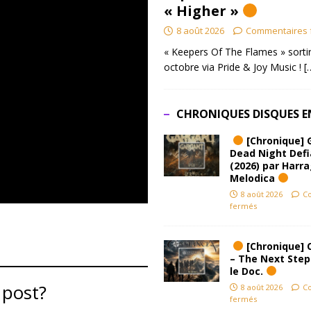
« Higher »
8 août 2026
Commentaires 
« Keepers Of The Flames » sortir
octobre via Pride & Joy Music !
[
CHRONIQUES DISQUES E
[Chronique] 
Dead Night Def
(2026) par Harr
Melodica
8 août 2026
C
fermés
[Chronique] 
– The Next Step
le Doc.
 post?
8 août 2026
C
fermés