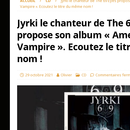
ACCUEIL
CD
Jyrki le chanteur de The 69 Eyes prop
Vampire ». Ecoutez le titre du même nom !
Jyrki le chanteur de The 
propose son album « Am
Vampire ». Ecoutez le ti
nom !
29 octobre 2021
Olivier
CD
Commentaires fer