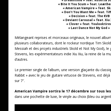
« Dreamtime » feat. Rosetta S
« Bite It You Scum » feat. Leæther
« American Vampire » feat. Sk
« Don’t You Want Me » feat. Tif
« Decision » feat. The KVB
« Deviant Carousal » feat. Xiu 
« Clover » feat. Youlooktire
« Last Dance Not My God »
Mélangeant reprises et morceaux originaux, le nouvel album v
plusieurs collaborateurs, dont le rockeur nordique Tim Sko
Messiah et des projets industriels Skold et Not My God), le gu
Stevens, les expérimentateurs indie Xiu Xiu, la reine de la m
d’autres.
Le premier single de l’album, une version glaçante du class
Rabbit » avec le jeu de guitare virtuose de Stevens, est déjà
sur 7″.
American Vampire sortira le 17 décembre sur tous le
dans une pochette de luxe, le vinyle au choix (bleu ou argent