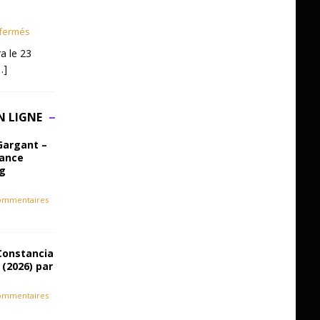
fermés
a le 23
…]
N LIGNE
Gargant –
iance
ag
ommentaires
Constancia
 (2026) par
ommentaires