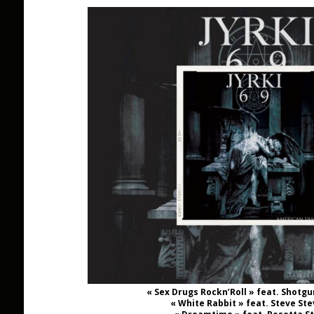
« Sex Drugs Rockn’Roll » feat. Shotg
« White Rabbit » feat. Steve St