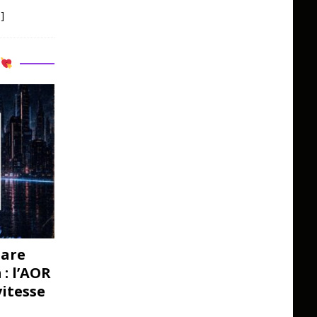
]
R
pare
: l’AOR
vitesse