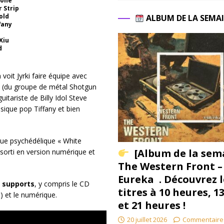
tone
 Strip
old
ALBUM DE LA SEMA
fany
Xiu
d
oit Jyrki faire équipe avec
ld (du groupe de métal Shotgun
itariste de Billy Idol Steve
usique pop Tiffany et bien
ique psychédélique « White
[Album de la sem
 sorti en version numérique et
The Western Front –
Eureka . Découvrez l
s supports
, y compris le CD
titres à 10 heures, 1
) et le numérique.
et 21 heures !
20 juillet 2026
Commentaire