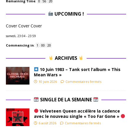
Remaining Time
:
0
:
56
:
19
UPCOMING !
Cover Cover Cover
samedi, 23:04
-
23:59
Commencing in
:
1
:
00
:
19
ARCHIVES
10 Juin 1983 – Tank sort l’album « This
Mean Wars »
10 juin 2026
Commentaires fermés
SINGLE DE LA SEMAINE
Velveteen Queen accélère la cadence
avec le nouveau single « Too Far Gone »
6 août 2026
Commentaires fermés