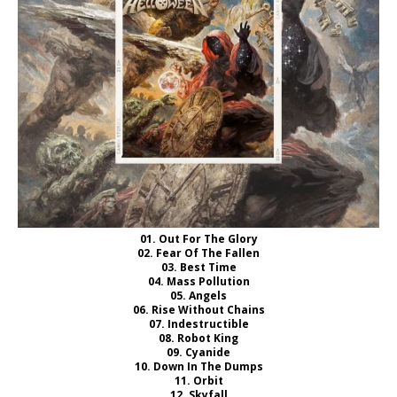
01.
Out For The Glory
02.
Fear Of The Fallen
03.
Best Time
04.
Mass Pollution
05.
Angels
06.
Rise Without Chains
07.
Indestructible
08.
Robot King
09.
Cyanide
10.
Down In The Dumps
11.
Orbit
12.
Skyfall