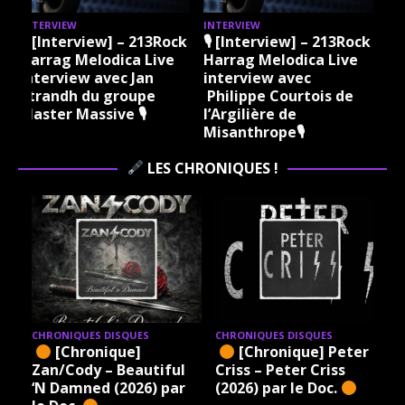
INTERVIEW
INTERVIEW
k
🎙 [Interview] – 213Rock
🎙 [Interview] – 213Rock
Harrag Melodica Live
Harrag Melodica Live
interview avec Jan
interview avec
k
Strandh du groupe
Philippe Courtois de
Master Massive 🎙
l’Argilière de
Misanthrope🎙
LES CHRONIQUES !
CHRONIQUES DISQUES
CHRONIQUES DISQUES
– A
[Chronique]
[Chronique] Peter
e
Zan/Cody – Beautiful
Criss – Peter Criss
‘N Damned (2026) par
(2026) par le Doc.