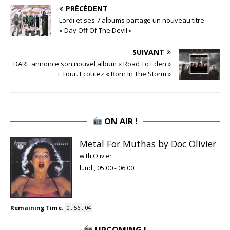
PRÉCÉDENT
Lordi et ses 7 albums partage un nouveau titre
« Day Off Of The Devil »
SUIVANT
DARE annonce son nouvel album « Road To Eden »
+ Tour. Ecoutez « Born In The Storm »
ON AIR !
Metal For Muthas by Doc Olivier
with Olivier
lundi, 05:00
-
06:00
Remaining Time
:
0
:
56
:
03
UPCOMING !