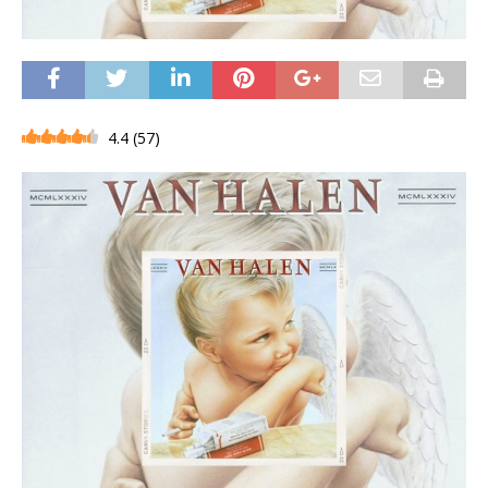
4.4
(
57
)