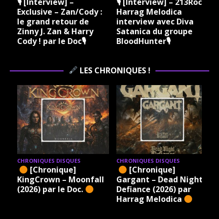
🎙 [Interview] –
🎙 [Interview] – 213Rock
Exclusive – Zan/Cody :
Harrag Melodica
le grand retour de
interview avec Diva
Zinny J. Zan & Harry
Satanica du groupe
Cody ! par le Doc🎙
BloodHunter🎙
LES CHRONIQUES !
CHRONIQUES DISQUES
CHRONIQUES DISQUES
[Chronique]
[Chronique]
KingCrown – Moonfall
Gargant – Dead Night
(2026) par le Doc.
Defiance (2026) par
Harrag Melodica