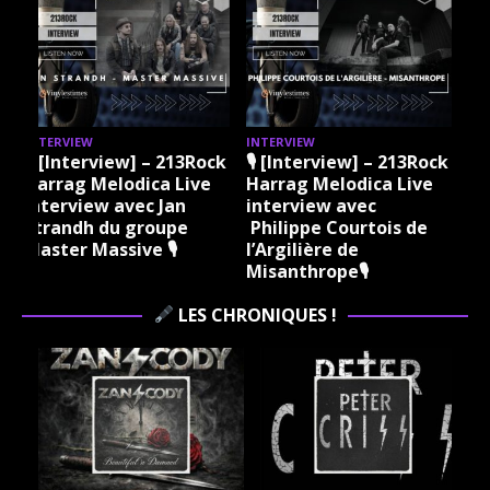
INTERVIEW
INTERVIEW
k
🎙 [Interview] – 213Rock
🎙 [Interview] – 213Rock
Harrag Melodica Live
Harrag Melodica Live
interview avec Jan
interview avec
k
Strandh du groupe
Philippe Courtois de
Master Massive 🎙
l’Argilière de
Misanthrope🎙
LES CHRONIQUES !