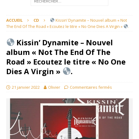
ACCUEIL
CD
Kissin’ Dynamite – Nouvel album « Not
The End Of The Road » Ecoutez le titre « No One Dies A Virgin »
.
Kissin’ Dynamite – Nouvel
album « Not The End Of The
Road » Ecoutez le titre « No One
Dies A Virgin »
.
21 janvier 2022
Olivier
Commentaires fermés