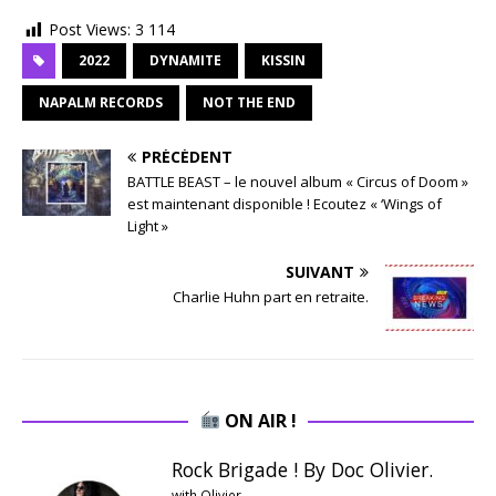
Post Views:
3 114
2022
DYNAMITE
KISSIN
NAPALM RECORDS
NOT THE END
PRÉCÉDENT
BATTLE BEAST – le nouvel album « Circus of Doom »
est maintenant disponible ! Ecoutez « ‘Wings of
Light »
SUIVANT
Charlie Huhn part en retraite.
ON AIR !
Rock Brigade ! By Doc Olivier.
with Olivier