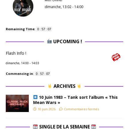
dimanche, 13:02
-
14:00
Remaining Time
:
0
:
57
:
06
UPCOMING !
Flash Info !
dimanche, 14:00
-
14:03
Commencing in
:
0
:
57
:
06
ARCHIVES
10 Juin 1983 – Tank sort l’album « This
Mean Wars »
10 juin 2026
Commentaires fermés
SINGLE DE LA SEMAINE