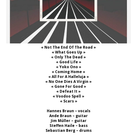
« Not The End Of The Road »
« What Goes Up »
« Only The Dead »
« Good Life »
« Yoko Ono »
« Coming Home »
« All For A Halleluja »
« No One Dies A Virgin »
« Gone For Good »
« Defeat It »
« Voodoo Spell »
« Scars »
Hannes Braun – vocals
Ande Braun – guitar
Jim Müller – guitar
Steffen Haile – bass
Sebastian Berg – drums