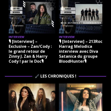
INTERVIEW
INTERVIEW
I
🎙 [Interview] –
🎙 [Interview] – 213Rock
Exclusive – Zan/Cody :
Harrag Melodica
le grand retour de
interview avec Diva
Zinny J. Zan & Harry
Satanica du groupe
Cody ! par le Doc🎙
BloodHunter🎙
LES CHRONIQUES !