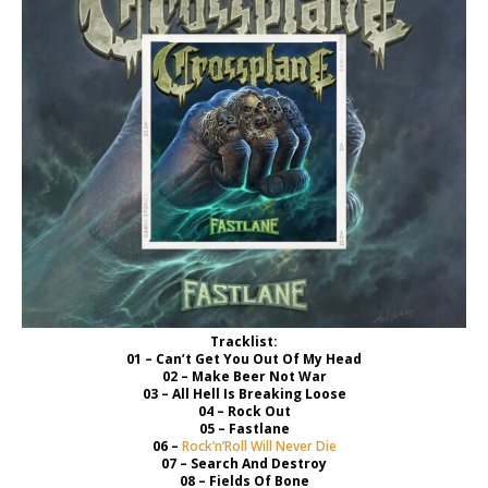
Tracklist:
01 – Can’t Get You Out Of My Head
02 – Make Beer Not War
03 – All Hell Is Breaking Loose
04 – Rock Out
05 – Fastlane
06 –
Rock’n’Roll Will Never Die
07 – Search And Destroy
08 – Fields Of Bone