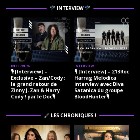
INTERVIEW
INTERVIEW
INTERVIEW
I
🎙 [Interview] –
🎙 [Interview] – 213Rock
Exclusive – Zan/Cody :
Harrag Melodica
le grand retour de
interview avec Diva
Zinny J. Zan & Harry
Satanica du groupe
Cody ! par le Doc🎙
BloodHunter🎙
LES CHRONIQUES !