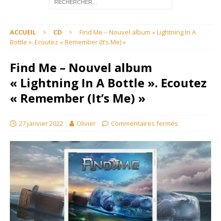
ACCUEIL
CD
Find Me – Nouvel album « Lightning In A
Bottle ». Ecoutez « Remember (It’s Me) »
Find Me – Nouvel album
« Lightning In A Bottle ». Ecoutez
« Remember (It’s Me) »
27 janvier 2022
Olivier
Commentaires fermés