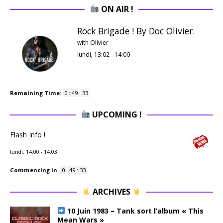
ON AIR !
Rock Brigade ! By Doc Olivier.
with Olivier
lundi, 13:02
-
14:00
Remaining Time
:
0
:
49
:
32
UPCOMING !
Flash Info !
lundi, 14:00
-
14:03
Commencing in
:
0
:
49
:
32
ARCHIVES
10 Juin 1983 – Tank sort l’album « This
Mean Wars »