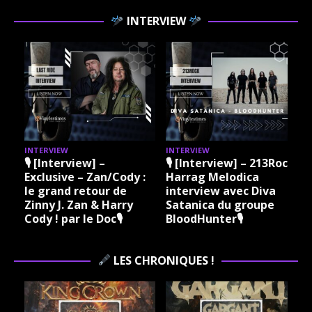
INTERVIEW
INTERVIEW
INTERVIEW
I
🎙 [Interview] –
🎙 [Interview] – 213Rock
Exclusive – Zan/Cody :
Harrag Melodica
le grand retour de
interview avec Diva
Zinny J. Zan & Harry
Satanica du groupe
Cody ! par le Doc🎙
BloodHunter🎙
LES CHRONIQUES !