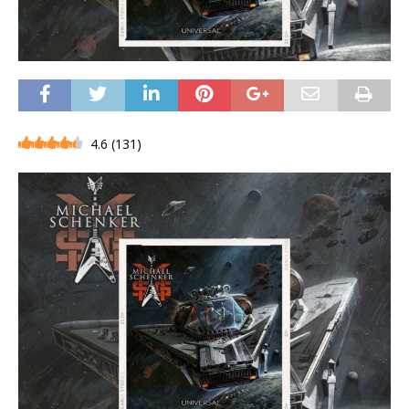
4.6
(
131
)